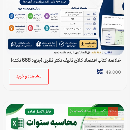
خلاصه کتاب اقتصاد کلان تالیف دکتر نظری (جزوه 668 نکته)
49,000
مشاهده و خرید
xlsx
اکسل (صفحه گسترده)