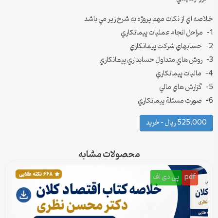
خلاصه اي از نكات مهم پروژه به شرح زير مي باشد
1- مراحل انجام عمليات پيمانكاري
2- حسابهاي شركت پيمانكاري
3- روش هاي متداول حسابداري پيمانكاري
4- ماليات پيمانكاري
5- گزارش هاي مالي
6- صورت مسئلة پيمانكاري
525,000 ریال – خرید
محصولات مشابه
pdf
پی دی اف