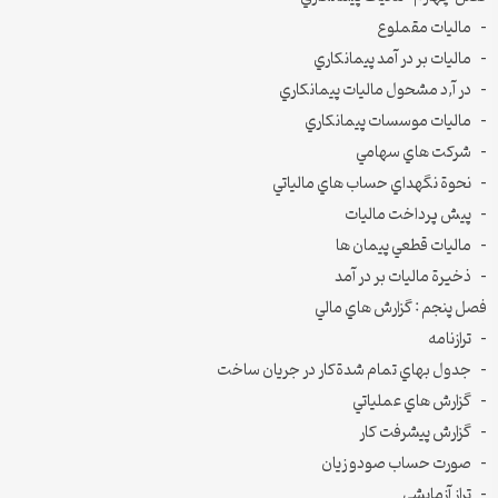
– ماليات مقملوع
– ماليات بر در آمد پيمانكاري
– در آ‚د مشحول ماليات پيمانكاري
– ماليات موسسات پيمانكاري
– شركت هاي سهامي
– نحوة نگهداي حساب هاي مالياتي
– پيش پرداخت ماليات
– ماليات قطعي پيمان ها
– ذخيرة ماليات بر در آمد
فصل پنجم : گزارش هاي مالي
– ترازنامه
– جدول بهاي تمام شدة‌كار در جريان ساخت
– گزارش هاي عملياتي
– گزارش پيشرفت كار
– صورت حساب صودو زيان
– تراز آزمايشي