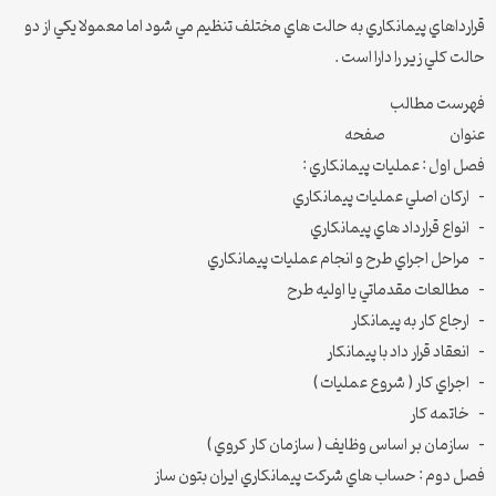
قرارداهاي پيمانكاري به حالت هاي مختلف تنظيم مي شود اما معمولا يكي از دو
حالت كلي زير را دارا است .
فهرست مطالب
عنوان صفحه
فصل اول : عمليات پيمانكاري :
– اركان اصلي عمليات پيمانكاري
– انواع قرارداد هاي پيمانكاري
– مراحل اجراي طرح و انجام عمليات پيمانكاري
– مطالعات مقدماتي يا اوليه طرح
– ارجاع كار به پيمانكار
– انعقاد قرار داد با پيمانكار
– اجراي كار ( شروع عمليات )
– خاتمه كار
– سازمان بر اساس وظايف ( سازمان كار كروي )
فصل دوم : حساب هاي شركت پيمانكاري ايران بتون ساز