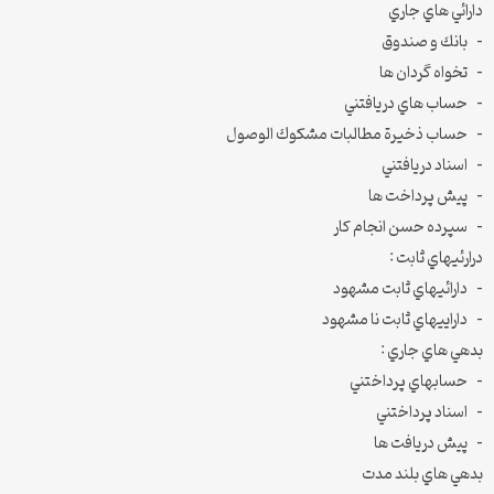
دارائي هاي جاري
– بانك و صندوق
– تخواه گردان ها
– حساب هاي دريافتني
– حساب ذخيرة مطالبات مشكوك الوصول
– اسناد دريافتني
– پيش پرداخت ها
– سپرده حسن انجام كار
درارئيهاي ثابت :
– دارائيهاي ثابت مشهود
– داراييهاي ثابت نا مشهود
بدهي هاي جاري :
– حسابهاي پرداختني
– اسناد پرداختني
– پيش دريافت ها
بدهي هاي بلند مدت