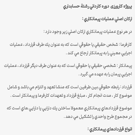
پروژه کارورزی دوره كارداني رشتة حسابداري
اركان اصلي عمليات پيمانكاري :
در هر نوع عمليات پيمانكاري اركان اصلي زير وجود دارد :
كارفرما : شخص حقيقي يا حقوقي است كه به عنوان يك طرف قرارداد ، عمليات
اجرايي معيني را به پيمانكار ارجاع مي كند .
پيمانكار : شخصي حقيقي يا حقوقي است كه به عنوان طرف ديگر قرارداد ، عمليات
اجرايي پيمان را به عهده مي گيرد .
قرارداد : رابطه حقوقي بين طرفين است كه منشا تعهد و التزام مي باشد و شامل
موضوع كار ، مدت انجام كار ، مبلغ قرارداد و تعهدات كارفرما و پيمانكار است .
موضوع قراردادهاي پيمانكاري معمولا ساختن يك دارايي يا دارايي هاي است كه
در مجموع طرح واحدي را تشكيل مي دهد .
انواع قراردادهاي پيمانكاري :‌