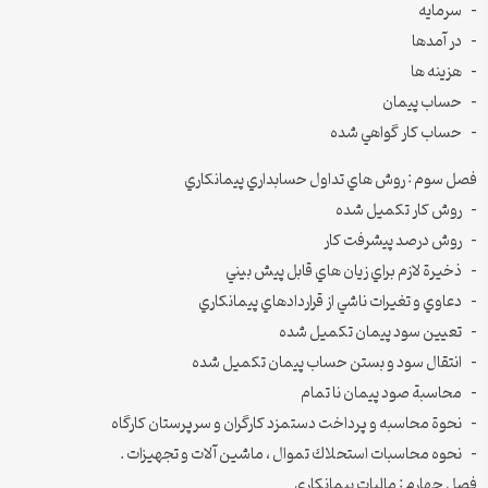
– سرمايه
– در آمدها
– هزينه ها
– حساب پيمان
– حساب كار گواهي شده
فصل سوم : روش هاي تداول حسابداري پيمانكاري
– روش كار تكميل شده
– روش درصد پيشرفت كار
– ذخيرة لازم براي زيان هاي قابل پيش بيني
– دعاوي و تغيرات ناشي از قراردادهاي پيمانكاري
– تعيين سود پيمان تكميل شده
– انتقال سود و بستن حساب پيمان تكميل شده
– محاسبة صود پيمان نا تمام
– نحوة محاسبه و پرداخت دستمزد كارگران و سرپرستان كارگاه
– نحوه محاسبات استحلاك تموال ، ماشين آلات و تجهيزات .
فصل چهارم : ماليات پيمانكاري