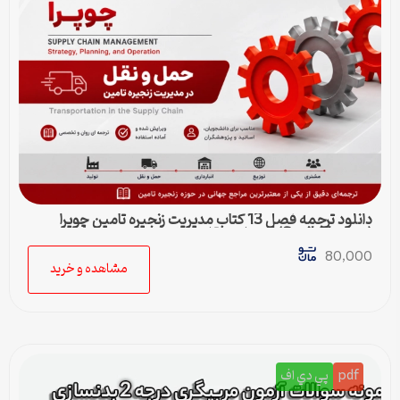
دانلود ترجمه فصل 13 کتاب مدیریت زنجیره تامین چوپرا
(Sunil Chopra) | حمل و نقل در زنجیره تامین
80,000
مشاهده و خرید
pdf
پي دي اف