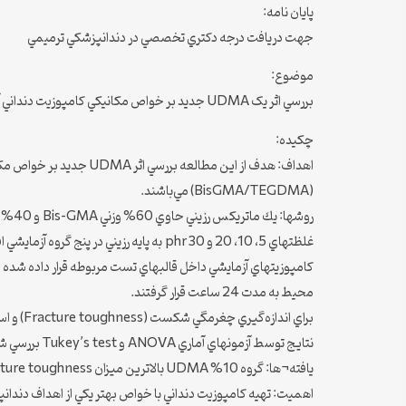
پايان نامه:
جهت دريافت درجه دکتري تخصصي در دندانپزشکي ترميمي
موضوع:
بررسي اثر يک UDMA جديد بر خواص مکانيکي کامپوزيت دنداني آزمايشي
چكيده:
اهداف: هدف از اين مطال
(BisGMA/TEGDMA) مي‌باشند.
محيط به مدت 24 ساعت قرار گرفتند.
براي اندازه‌گيري چغرمگي شكست (Fracture toughness) و استحكام خمشي (Flexural strenght)، تست خمش سه نقطه‌اي با روشهاي استاندارد انجام گرفت.
نتايج توسط آزمونهاي آماري ANOVA و Tukey’s test بررسي شدند.
يافته¬ها: گروه 10% UDMA بالاترين ميزان Fracture toughness، و گروه 5% UDMA بالاترين استحكام خمشي را بين تمامي گروهها داشتند.
اهميت: تهيه کامپوزيت دنداني با خواص بهتر يکي از اهداف دندانپزشکي ترميمي ميباشد. يافته ها پيشن