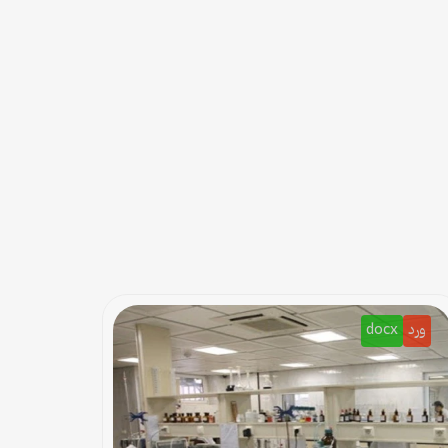
ورد
docx