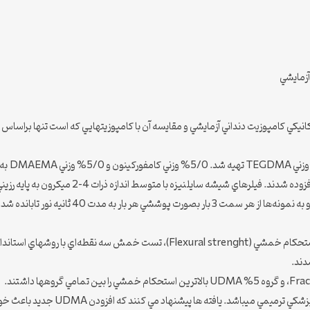
عه بررسي اثر UDMA جديد بر خواص مكانيكي كامپوزيت دنداني آزمايشي و مقايسه آن با كامپوزيتهايي كه است 
كامپوزيتهاي آزمايشي داخل قالبهاي تست مربوطه قرا
هاد مي کنند که افزودن UDMA جديد باعث خواص مکانيکي برتر در کامپوزيت¬هاي دنداني مي شود.