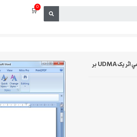
0
🛒
پایان نامه دکتري تخصصي در دندانپزشکي ترميمي اثر يک UDMA بر