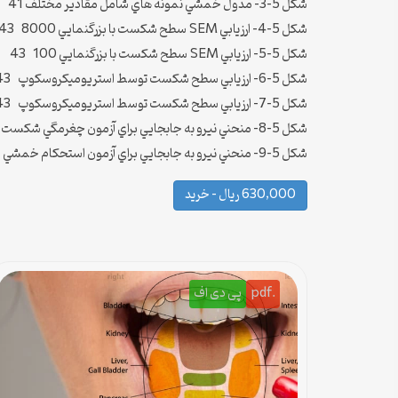
شکل 5-3- مدول خمشي نمونه هاي شامل مقادير مختلف IP-UDMA 41
شکل 5-4- ارزيابي SEM سطح شکست با بزرگنمايي 8000 43
شکل 5-5- ارزيابي SEM سطح شکست با بزرگنمايي 100 43
شکل 5-6- ارزيابي سطح شکست توسط استريوميکروسکوپ 43
شکل 5-7- ارزيابي سطح شکست توسط استريوميکروسکوپ 43
شکل 5-8- منحني نيرو به جابجايي براي آزمون چغرمگي شکست 44
شکل 5-9- منحني نيرو به جابجايي براي آزمون استحکام خمشي 44
630,000 ریال – خرید
.pdf
پی دی اف