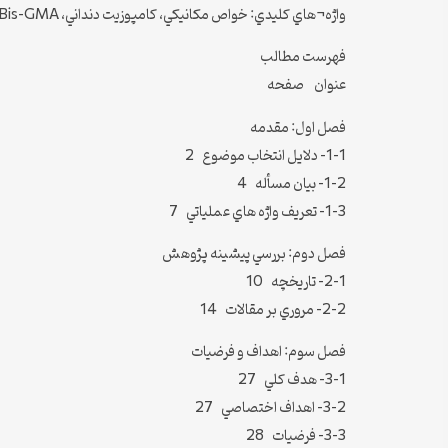
واژه¬هاي کليدي: خواص مکانيکي، کامپوزيت دنداني، UDMA، Bis-GMA و TEG-DMA
فهرست مطالب
عنوان صفحه
فصل اول: مقدمه
1-1- دلايل انتخاب موضوع 2
1-2- بيان مسأله 4
1-3- تعريف واژه هاي عملياتي 7
فصل دوم: بررسي پيشينه پژوهش
2-1- تاريخچه 10
2-2- مروري بر مقالات 14
فصل سوم: اهداف و فرضيات
3-1- هدف كلي 27
3-2- اهداف اختصاصي 27
3-3- فرضيات 28