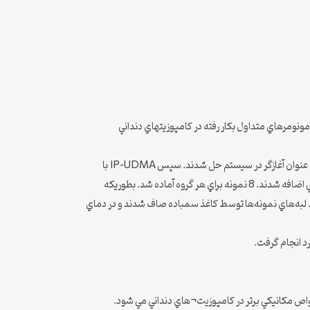
تنها براساس مونومرهاي متداول بكار رفته در كامپوزيتهاي دنداني
روشها: يك ماتريكس رزيني حاوي 60% وزني Bis-GMA و 40% وزني TEGDMA تهيه شد. 5/0% وزني كامفوركينون و 5/0% وزني DMAEMA به عنوان آغازگر در سيستم حل شدند. سپس IP-UDMA با
غلظتهاي 5، 10، 20 و 30 phr به پايه رزيني در پنج گروه آزمايشي افزوده شدند. فيلرهاي شيشه سايلنيزه با متوسط اندازه ذرات 4-2 ميكرون به پايه رزيني اضافه شدند. 8 نمونه براي هر گروه آماده شد. بطوريكه
ر داده شده و به نمونه‌ها از هر سمت 3 بار بصورت پوششي هر بار به مدت 40 ثانيه نور تابانده شد. لبه‌هاي نمونه‌ها توسط كاغذ سمباده صاف شدند و در دماي