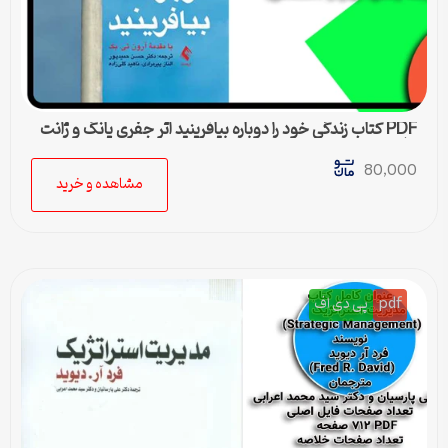
PDF کتاب زندگی خود را دوباره بیافرینید اثر جفری یانگ و ژانت
کلوسکو
80,000
مشاهده و خرید
pdf
پی دی اف