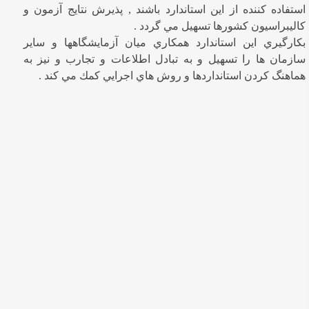
استفاده كننده از اين استاندارد باشند , پذيرش نتايج آزمون و
كاليبراسيون كشورها تسهيل مي گردد .
بكارگيري اين استاندارد همكاري ميان آزمايشگاهها و ساير
سازمان ها را تسهيل و به تبادل اطلاعات و تجارب و نيز به
هماهنگ كردن استانداردها و روش هاي اجرايي كمك مي كند .