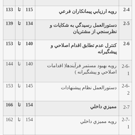
2-4
115
تا
133
رويه ارزيابي پيمانكاران فرعي
2-5
134
تا
139
دستورالعمل رسيدگي به شكايات و
نظرسنجي از مشتريان
2-6
140
تا
153
كنترل عدم تطابق اقدام اصلاحي و
پيشگيرانه
140
تا
144
رويه بهبود مستمر فرآيندها( اقدامات
2-6-
اصلاحي و پيشگيرانه )
1
2-6-
145
تا
153
دستورالعمل نظام پيشنهادات
2
154
تا
166
مميزي داخلي
2-7
2-7-
154
تا
162
رويه مميزي داخلي
1