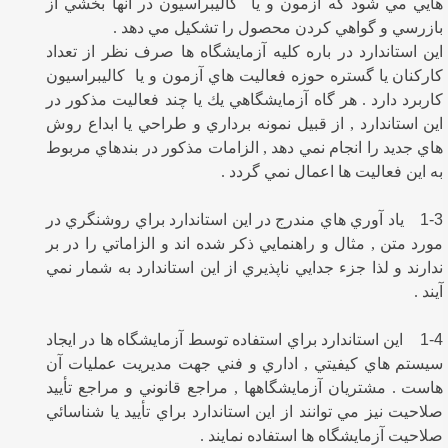
هايي مي شود كه آزمون و يا كاليبراسيون در آنها بخشي از
بازرسي و گواهي كردن محصول را تشكيل مي دهد .
اين استاندارد در باره كليه آزمايشگاه ها صرف نظر از تعداد
كاركنان يا گستره حوزه فعاليت هاي آزمون و يا كاليبراسيون
كاربرد دارد . هر گاه آزمايشگاهي يك يا چند فعاليت مذكور در
اين استاندارد , از قبيل نمونه برداري و طراحي يا ابداع روش
هاي جديد را انجام نمي دهد , الزامات مذكور در بندهاي مربوط
به اين فعاليت ها اعمال نمي گردد .
1-3
ياد آوري هاي مندرج در اين استاندارد براي روشنگري در
مورد متن , مثال و راهنمايي ذكر شده اند و الزاماتي را در بر
ندارند و لذا جزء جدايي ناپذيري از اين استاندارد به شمار نمي
آيند .
1-4
اين استاندارد براي استفاده توسط آزمايشگاه ها در ايجاد
سيستم هاي كيفيتي , اداري و فني جهت مديريت عمليات آن
هاست . مشتريان آزمايشگاهها , مراجع قانوني و مراجع تأييد
صلاحيت نيز مي توانند از اين استاندارد براي تأييد يا شناسائي
صلاحيت آزمايشگاه ها استفاده نمايند .