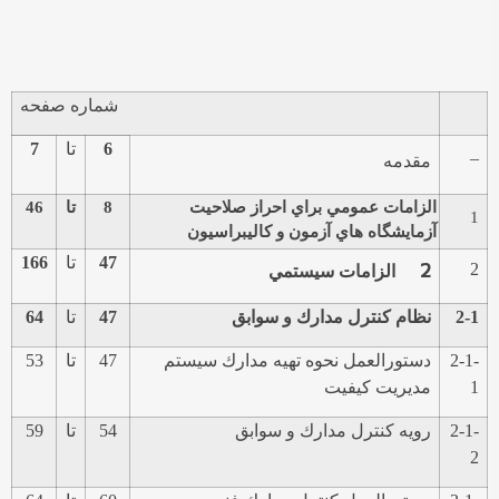
شماره صفحه
6
تا
7
–
مقدمه
الزامات عمومي براي احراز صلاحيت
8
تا
46
1
آزمايشگاه هاي آزمون و كاليبراسيون
47
تا
166
2
2
الزامات سيستمي
2-1
نظام كنترل مدارك و سوابق
47
تا
64
2-1-
دستورالعمل نحوه تهيه مدارك سيستم
47
تا
53
1
مديريت كيفيت
2-1-
رويه كنترل مدارك و سوابق
54
تا
59
2