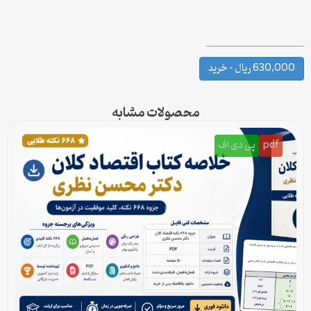
630,000 ریال – خرید
محصولات مشابه
pdf
پی دی اف