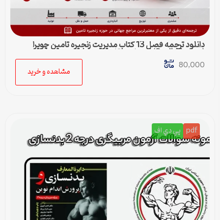
دانلود ترجمه فصل 13 کتاب مدیریت زنجیره تامین چوپرا
(Sunil Chopra) | حمل و نقل در زنجیره تامین
80,000
مشاهده و خرید
pdf
پي دي اف