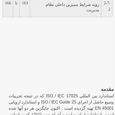
2-7-
163
تا
166
رويه شرايط مميزين داخلي نظام
2
مديريت
مقدمه
استاندارد بين المللي
ISO / IEC 17025
كه در نتيجه تجربيات
وسيع حاصل از اجراي
ISO / IEC Guide 25
و استاندارد اروپايي
EN 45001
تهيه گرديده است , اكنون جايگزين هر دو آنها شده
است . استاندارد ايران – ايزو – آي اي سي 17025 كه بر اساس