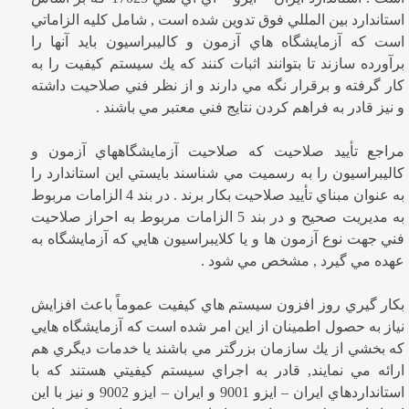
استاندارد بين المللي فوق تدوين شده است , شامل كليه الزاماتي
است كه آزمايشگاه هاي آزمون و كاليبراسيون بايد آنها را
برآورده سازند تا بتوانند اثبات كنند كه يك سيستم كيفيت را به
كار گرفته و برقرار نگه مي دارند و از نظر فني صلاحيت داشته
و نيز قادر به فراهم كردن نتايج فني معتبر مي باشند .
مراجع تأييد صلاحيت كه صلاحيت آزمايشگاههاي آزمون و
كاليبراسيون را به رسميت مي شناسند بايستي اين استاندارد را
به عنوان مبناي تأييد صلاحيت بكار برند . در بند 4 الزامات مربوط
به مديريت صحيح و در بند 5 الزامات مربوط به احراز صلاحيت
فني جهت نوع آزمون ها و يا كلايبراسيون هايي كه آزمايشگاه به
عهده مي گيرد , مشخص مي شود .
بكار گيري روز افزون سيستم هاي كيفيت عموماً باعث افزايش
نياز به حصول اطمينان از اين امر شده است كه آزمايشگاه هايي
كه بخشي از يك سازمان بزرگتر مي باشند يا خدمات ديگري هم
ارائه مي نمايند, قادر به اجراي سيستم كيفيتي هستند كه با
استانداردهاي ايران – ايزو 9001 و ايران – ايزو 9002 و نيز با اين