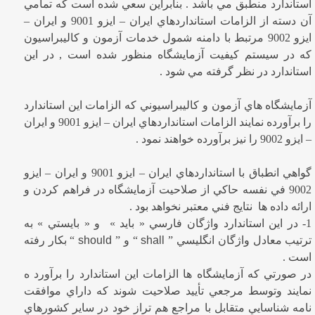
استاندارد منطبق مي باشد . بنابراين سعي شده است كه تمامي
آن دسته از الزامات استانداردهاي ايران – ايزو 9001 و ايران –
ايزو 9002 مرتبط با دامنه شمول خدمات آزمون و كاليبراسيون
كه در سيستم كيفيت آزمايشگاه منظور شده است , در اين
استاندارد در نظر گرفته مي شود .
آزمايشگاه هاي آزمون و كاليبراسيوني كه الزامات اين استاندارد
را برآورده نمايند الزامات استانداردهاي ايران – ايزو 9001 و ايران
– ايزو 9002 را نيز برآورده خواهند نمود .
گواهي انطباق با استانداردهاي ايران – ايزو 9001 و ايران – ايزو
9002 في نفسه حاكي از صلاحيت آزمايشگاه در فراهم كردن و
ارائه داده ها نتايج فني معتبر نخواهد بود .
1- در اين استاندارد واژگان فارسي « بايد » و « بايستي » به
ترتيب معادل واژگان انگليسي ”
shall
“ و ”
should
“ بكار رفته
است .
در صورتي كه آزمايشگاه ها الزامات اين استاندارد را برآورد ه
نمايند وتوسط مرجعي تأييد صلاحيت شوند كه داراي موافقت
نامه شناسايي متقابل با مراجع هم تراز خود در ساير كشورهاي