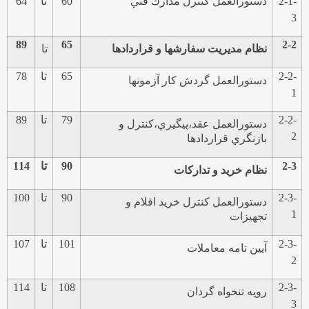
2-1-
دستورالعمل كنترل مدارك فني
60
تا
64
3
89
65
2-2
نظام مديريت سفارشها و قراردادها
تا
2-2-
65
تا
78
دستورالعمل گردش كار آزمونها
1
2-2-
79
تا
89
دستورالعمل عقد،پيگيري،كنترل و
2
بازنگري قراردادها
2-3
90
تا
114
نظام خريد و تداركات
2-3-
90
تا
100
دستورالعمل كنترل خريد اقلام و
1
تجهيزات
2-3-
101
تا
107
آيين نامه معاملات
2
2-3-
108
تا
114
رويه تنخواه گردان
3