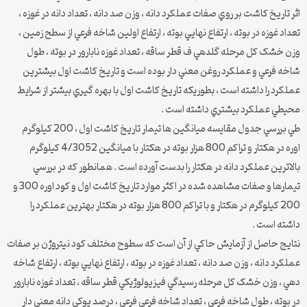
اثر تاريخ کاشت بر روي صفات عملکرد دانه ، وزن صد دانه ، تعداد دانه در غوزه ،
تعداد غوزه در بوته ، ارتفاع نهايي بوته ، ارتفاع اولين شاخه فرعي از سطح زمين ،
وزن خشک کل مرحله گلدهي ف قطر ساقه ، تعداد غوزه نابارور در بوته ، طول
شاخه فرعي و عملکرد روغن معني دار بوده است و تاريخ کاشت اول بيشترين
عملکرد را داشته است ، بطوريکه تاريخ کاشت اول با بهره گيري بيشتر از شرايط
محيطي عملکرد بيشتري داشته است .
طي بررسي جدول مقايسه ميانگين ها تيمار تاريخ کاشت اول ، 200 کيلوگرم
اوره در هکتار و تراکم 800 هزار بوته در هکتار با ميانگين 4/3052 کيلوگرم
بالاترين عملکرد دانه در هکتار را بدست آورده است . همانطور که در بررسي
تيمارها و صفات مشاهده شده در اکثر موارد تاريخ کاشت اول و کود اوره 300 و
200 کيلوگرم در هکتار و با تراکم 800 هزار بوته در هکتار بهترين عملکرد را
داشته است .
نتايج حاصل از آزمايش حاکي از آن است که سطوح مختلف کود نيتروژن بر صفات
عملکرد دانه ، وزن صد دانه ، تعداد غوزه در بوته ، ارتفاع نهايي بوته ، ارتفاع شاخه
دهي ، وزن خشک کل مرحله رسيدگي فيزيولوژيکي قطر ساقه ، تعداد غوزه نابارور
در بوته ، طول شاخه فرعي ، تعداد شاخه فرعي فرعي ، درصد پوکي دانه معني دار