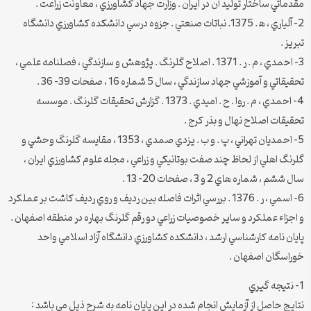
مقدماتي ساختار توليد آن در ايران . وزارت جهاد کشاورزي ، معاونت زراعت .
2- آلياري ، ﻫ . 1375. نباتات صنعتي . جزوه درسي دانشکده کشاورزي دانشگاه
تبريز .
3- احمدي ، م . ر . 1371 . اصلاح گلرنگ . پژوهش و سازندگي ، فصلنامه علمي ،
تحقيقاتي و آموزشي جهاد سازندگي ، سال 5 شماره 16 ، صفحات 39- 36 .
4- احمدي ، م . روا . ح . اميدي . 1373 . گزارش تحقيقات گلرنگ . موسسه
تحقيقات اصلاح نهال و بذر کرج .
5- احمديان تهراني ، پ . و ب . يزدي صمدي ، 1353 ، مقايسه گلرنگ وحشي و
گلرنگ اهلي از لحاظ چند صفت بوتانيکي و زراعي ، مجله علوم کشاورزي ايران ،
سال ششم ، شماره هاي 2 و 3 ، صفحات 20- 13 .
6- اسمي ، ر . 1376 . بررسي اثرات فاصله بين رديف و روي رديف کاشت بر عملکرد
و اجزاء عملکرد و ساير خصوصيات زراعي دو رقم گلرنگ بهاره در منطقه اصفهان .
پايان نامه کارشناسي ارشد ، دانشکده کشاورزي دانشگاه آزاد اسلامي واحد
خوراسگان اصفهان .
1- نتيجه گيري
نتايج حاصل از آزمايش انجام شده در اين پايان نامه به شرح ذيل مي باشد :