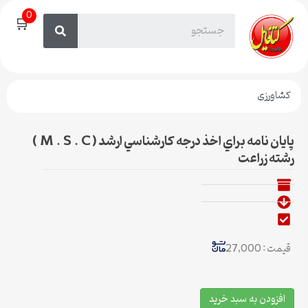
0
🛒
کشاورزی
پايان نامه براي اخذ درجه کارشناسي ارشد ( M . S . C )
رشته زراعت
قیمت : 27,000
افزودن به سبد خرید