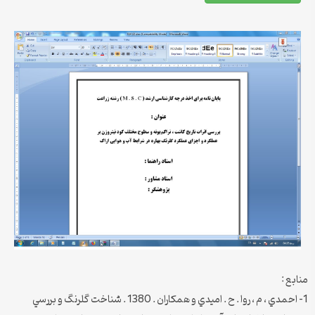
منابع :
1- احمدي ، م ، روا . ح . اميدي و همکاران . 1380 . شناخت گلرنگ و بررسي