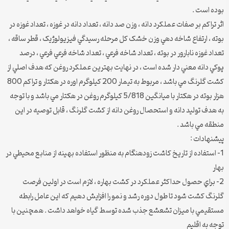
بوده است .
اثر تراکم بر صفات عملکرد دانه ، وزن صد دانه ، تعداد دانه در غوزه ، تعداد غوزه در
بوته ، ارتفاع شاخه دهي وزن خشک کل مرحله رسيدگي فيزيولوژيک ، قطر ساقه ،
تعداد غوزه نابارور در بوته ، تعداد شاخه فرعي ، تعداد شاخه فرعي فرعي ، درصد
پوکي دانه معني دار شده است ، در نهايت بهترين عملکرد روغن که هدف اصلي از
کشت گلرنگ مي باشد ، مربوط به تيمار 200 کيلوگرم اوره در هکتار و تراکم 800
هزار بوته در هکتار با ميانگين 5/818 کيلوگرم روغن در هکتار مي باشد و با توجه
به هدف توليد دانه و استحصال روغن دانه از کشت گلرنگ ، قابل توصيه در اين
منطقه مي باشد .
پيشنهادات :
1- استفاده از تاريخ کاشت زودهنگام به منظور استفاده بهينه از منابع محيطي در
بهار
2- براي حصول حداکثر عملکرد در کشت بهاره ، لازم است در اولين فرصت
گلرنگ کشت شود تا طول دوره رشد و نمو را افزايش دهيم که اين عامل رابطه
مستقيمي با ميزان تشعشع جذب شده توسط گياه خواهد داشت . همچنين با
توجه به اقليم