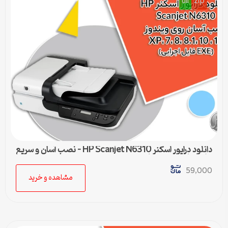
dll
zip
دانلود درایور اسکنر HP Scanjet N6310 – نصب آسان و سریع
برای تمامی ویندوزها
59,000
مشاهده و خرید