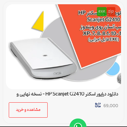
exe
zip
دانلود درایور اسکنر HP Scanjet G2410 – نسخه نهایی و
سازگار با تمام ویندوزها
69,000
مشاهده و خرید