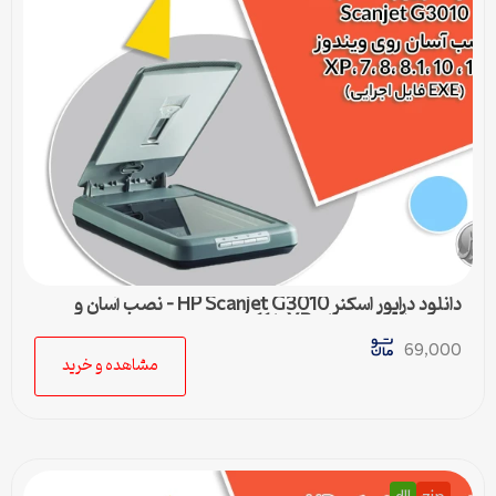
دانلود درایور اسکنر HP Scanjet G3010 – نصب آسان و
سریع برای ویندوزهای XP تا 11
69,000
مشاهده و خرید