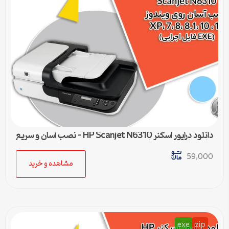
دانلود درایور اسکنر HP Scanjet N6310 – نصب آسان و سریع
برای تمامی ویندوزها
59,000
مشاهده و خرید
exe
zip