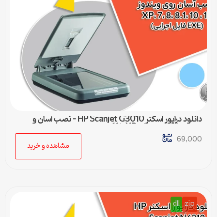
دانلود درایور اسکنر HP Scanjet G3010 – نصب آسان و
سریع برای ویندوزهای XP تا 11
69,000
مشاهده و خرید
dll
zip