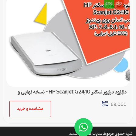
exe
zip
دانلود درایور اسکنر HP Scanjet G2410 – نسخه نهایی و
سازگار با تمام ویندوزها
69,000
مشاهده و خرید
کلیه حقوق مربوط سایت کتافایل است.