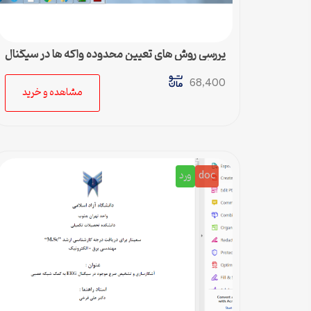
بررسي روش هاي تعيين محدوده واكه ها در سيگنال
گفتار پيوسته
68,400
مشاهده و خرید
doc
ورد