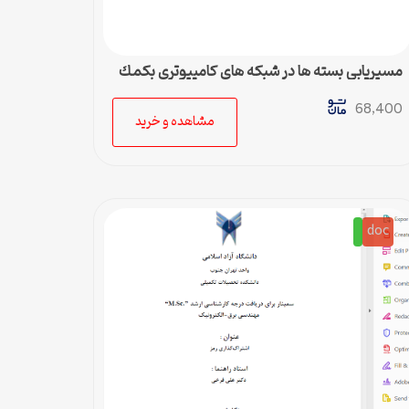
مسيريابي بسته ها در شبكه هاي كامپيوتري بكمك
شبكه عصبي
68,400
مشاهده و خرید
doc