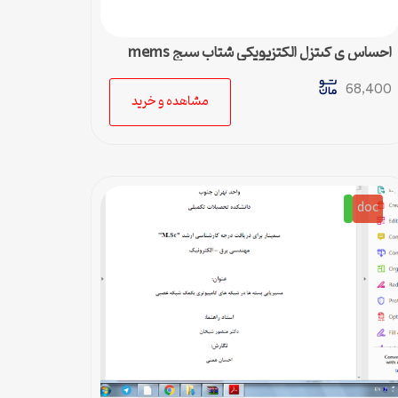
احساس ي کىتزل الکتزيویکی شتاب سىج mems
68,400
مشاهده و خرید
doc