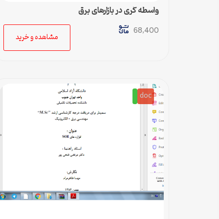
واسطه گري در بازارهاي برق
68,400
مشاهده و خرید
doc