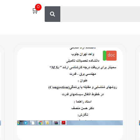
0
🛒
doc