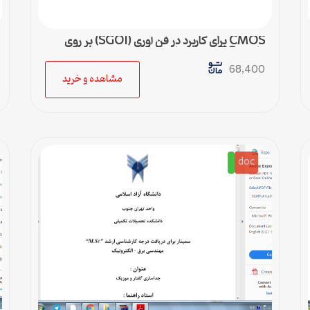
CMOS براي كاربرد در فن آوري (SGOI) بر روي
عايق SiGe بررسي ساختارهاي
68,400
مشاهده و خرید
doc