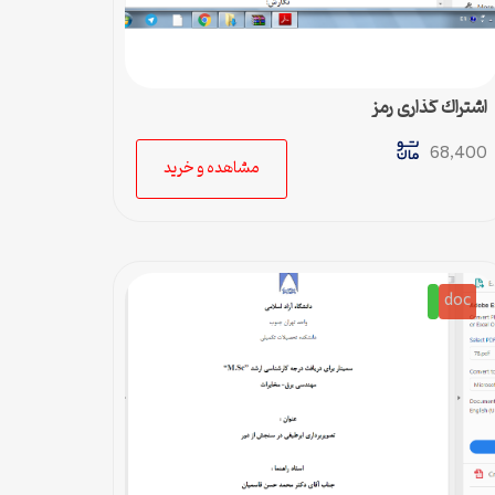
اشتراك گذاري رمز
68,400
مشاهده و خرید
doc