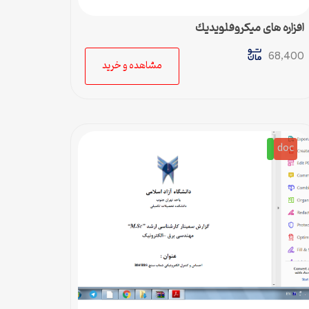
افزاره هاي ميكروفلويديك
68,400
مشاهده و خرید
doc