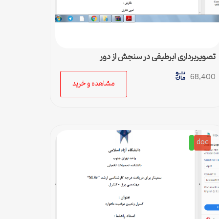
تصويربرداري ابرطيفي در سنجش از دور
68,400
مشاهده و خرید
doc