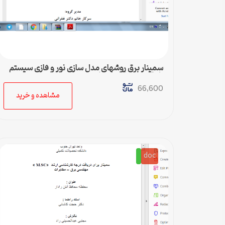
سمینار برق روشهاي مدل سازي نور و فازي سيستم
با تقريب خطي و محلي
66,600
مشاهده و خرید
doc