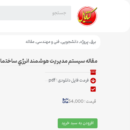
برق
,
پروژه
,
دانشجویی
,
فنی و مهندسی
,
مقاله
مقاله سيستم مديريت هوشمند انرژي ساختما
فرمت فایل دانلودی : pdf
قیمت : 54,000
افزودن به سبد خرید