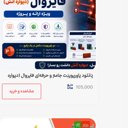
دانلود پاورپوینت جامع و حرفه‌ای فایروال (دیواره
آتش) – ویژه ارائه و پروژه
105,000
مشاهده و خرید
dll
zip