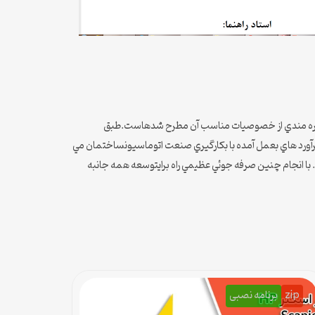
ن تكنولوژيها در ساختمانها براي بهره مندي از خصوصيات مناسب آن مطرح شدهاست.طبق
ورد هاي بعمل آمده با بكارگيري صنعت اتوماسيونساختمان مي
با انجام چنين صرفه جوئي عظيمي راه برايتوسعه همه جانبه
zip
برنامه نصبی