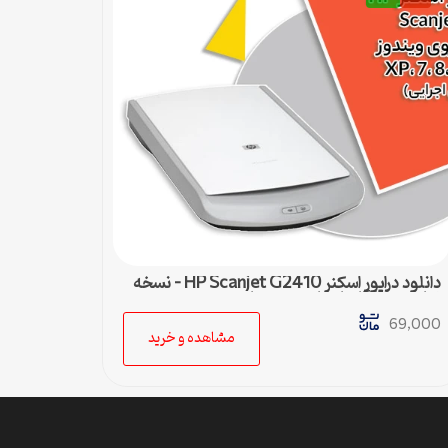
دانلود درایور اسکنر HP Scanjet G2410 – نسخه
نهایی و سازگار با تمام ویندوزها
69,000
مشاهده و خرید