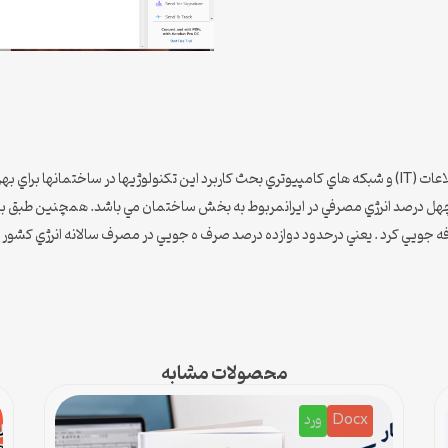
امروزه با پيشرفت همه جانبه تكنولوژي بخصوص در تكنولوژي اطلاعات (IT) و شبكه هاي كامپيوتري بحث كاربرد اي
هل درصد انرژي مصرفي در ايرانمربوط به بخش ساختمان مي باشد. همچنين طبق برآ
ويي كرد . يعني درحدود دوازده درصد صرف ه جويي در مصرف سالانه انرژي كشور . 
محصولات مشابه
Docx
ورد