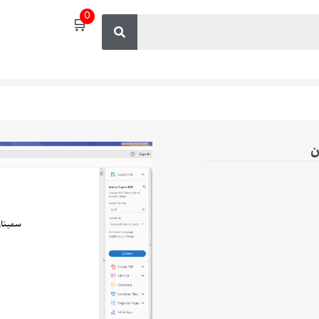
0
🛒
ن