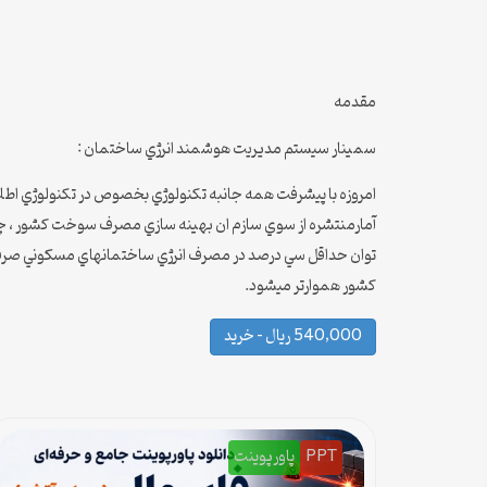
مقدمه
سمینار سيستم مديريت هوشمند انرژي ساختمان :
آمارمنتشره از سوي سازم ان بهينه سازي مصرف سوخت كشور ، چ
توان حداقل سي درصد در مصرف انرژي ساختمانهاي مسكوني صرفه ج
كشور هموارتر ميشود.
540,000 ریال – خرید
PPT
پاورپوینت