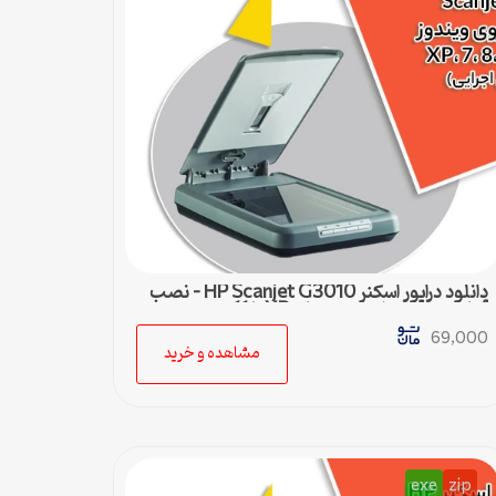
دانلود درایور اسکنر HP Scanjet G3010 – نصب
آسان و سریع برای ویندوزهای XP تا 11
69,000
مشاهده و خرید
exe
zip