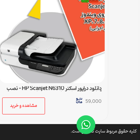
دانلود درایور اسکنر HP Scanjet N6310 – نصب
آسان و سریع برای تمامی ویندوزها
59,000
مشاهده و خرید
کلیه حقوق مربوط سایت کتافایل است.