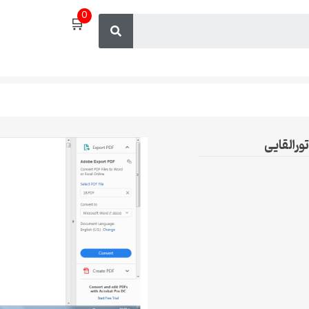
0
🛒
رالقایی