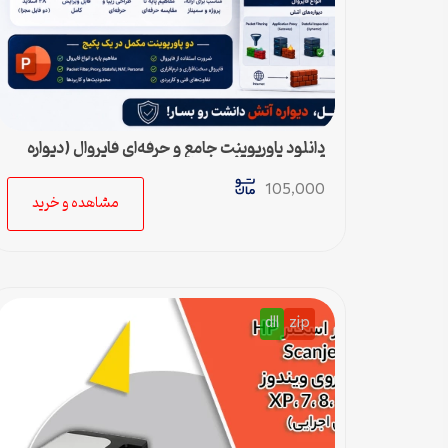
دانلود پاورپوینت جامع و حرفه‌ای فایروال (دیواره
آتش) – ویژه ارائه و پروژه
105,000
مشاهده و خرید
dll
zip