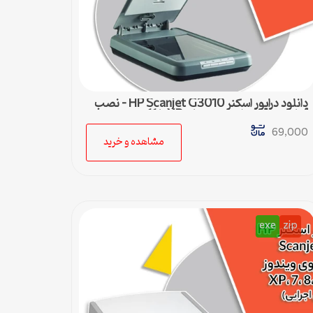
دانلود درایور اسکنر HP Scanjet G3010 – نصب
آسان و سریع برای ویندوزهای XP تا 11
69,000
مشاهده و خرید
exe
zip