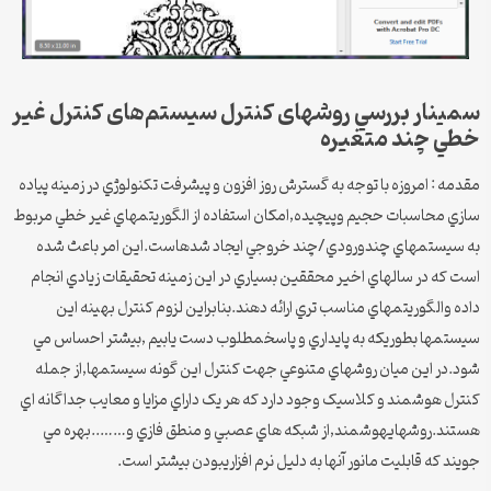
سمینار بررسي روشهای کنترل سيستم‌های کنترل غير
خطي چند متغيره
مقدمه : امروزه با توجه به گسترش روز افزون و پيشرفت تکنولوژي در زمينه پياده
سازي محاسبات حجيم وپيچيده,امکان استفاده از الگوريتمهاي غير خطي مربوط
به سيستمهاي چندورودي/چند خروجي ايجاد شدهاست.اين امر باعث شده
است که در سالهاي اخير محققين بسياري در اين زمينه تحقيقات زيادي انجام
داده والگوريتمهاي مناسب تري ارائه دهند.بنابراين لزوم کنترل بهينه اين
سيستمها بطوريکه به پايداري و پاسخمطلوب دست يابيم ,بيشتر احساس مي
شود.در اين ميان روشهاي متنوعي جهت کنترل اين گونه سيستمها,از جمله
کنترل هوشمند و کلاسيک وجود دارد که هر يک داراي مزايا و معايب جداگانه اي
هستند.روشهايهوشمند,از شبکه هاي عصبي و منطق فازي و……..بهره مي
جويند که قابليت مانور آنها به دليل نرم افزاريبودن بيشتر است.