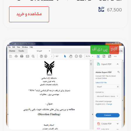
نشت توان با کنترل GIDLدر ترانزیستور MOSFET
67,500
مشاهده و خرید
pdf
پی دی اف