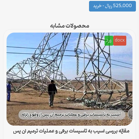
525,000 ریال – خرید
محصولات مشابه
docx
ورد
مقاله بررسی آسيب به تاسيسات برقي و عمليات ترميم آن پس
از وقوع زلزله