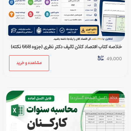
خلاصه کتاب اقتصاد کلان تالیف دکتر نظری (جزوه 668 نکته)
49,000
مشاهده و خرید
xlsx
اکسل (صفحه گسترده)