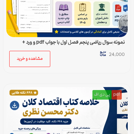
نمونه سوال ریاضی پنجم فصل اول با جواب pdf و ورد +
پاسخنامه
24,000
مشاهده و خرید
pdf
پی دی اف