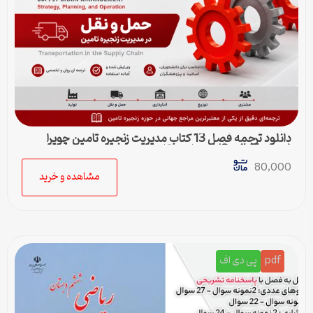
دانلود ترجمه فصل 13 کتاب مدیریت زنجیره تامین چوپرا
(Sunil Chopra) | حمل و نقل در زنجیره تامین
80,000
مشاهده و خرید
pdf
پی دی اف