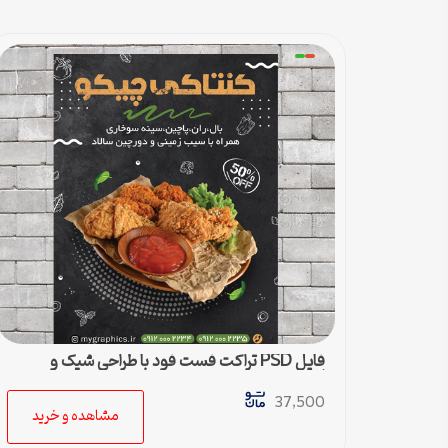
فایل PSD تراکت فست فود با طراحی شیک و
لاکچری
37,500
مشاهده و خرید