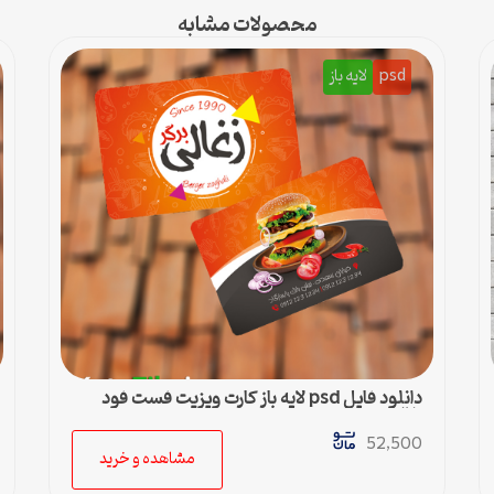
محصولات مشابه
psd
لایه باز
دانلود فایل psd لایه باز کارت ویزیت فست فود
زغالی
52,500
مشاهده و خرید