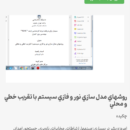
روشهاي مدل سازي نور و فازي سيستم با تقريب خطي
و محلي
چکيده
امروزه بشر در بسياری زمينهها, ارتباطات, مخابرات, ناوبری, جستجو, امداد,