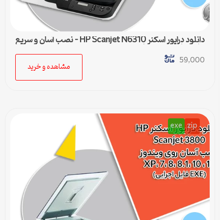
دانلود درایور اسکنر HP Scanjet N6310 – نصب آسان و سریع
برای تمامی ویندوزها
59,000
مشاهده و خرید
exe
zip