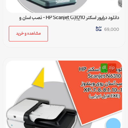
دانلود درایور اسکنر HP Scanjet G3010 – نصب آسان و
سریع برای ویندوزهای XP تا 11
69,000
مشاهده و خرید
dll
zip