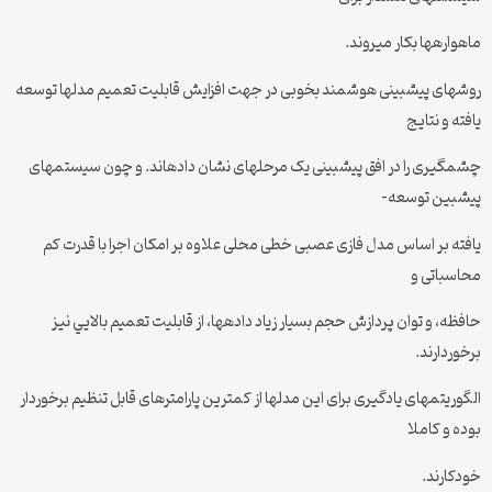
ماهوارهها بکار میروند.
روشهای پيشبينی هوشمند بخوبی در جهت افزايش قابليت تعميم مدلها توسعه
يافته و نتايج
چشمگيری را در افق پيشبينی يک مرحلهای نشان دادهاند. و چون سيستمهای
پيشبين توسعه-
يافته بر اساس مدل فازی عصبی خطی محلی علاوه بر امکان اجرا با قدرت کم
محاسباتی و
حافظه، و توان پردازش حجم بسيار زياد دادهها، از قابليت تعميم بالايي نيز
برخوردارند.
الگوريتمهای يادگيری برای اين مدلها از کمترين پارامترهای قابل تنظيم برخوردار
بوده و کاملا
خودکارند.