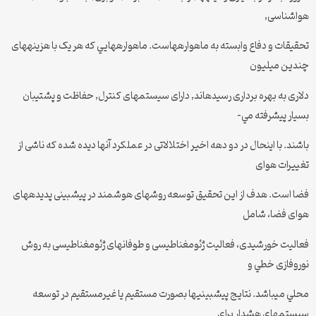
هواشناسی,
تحقيقات و دفاع وابسته به ماهوارههاست. ماهوارههايي که هر يک با هزينههای
چندين ميليون
دلاری به بهره برداری رسيدهاند, دارای سيستمهای کنترل, حفاظت و پشتيبان
بسيار پيشرفته مي-
باشند. با اينحال در دو دهه اخير اختلالاتی در عملکرد آنها ديده شده که ناشی از
تغييرات هوای
فضا است. هدف از اين تحقيق توسعه روشهای هوشمند در پيشبينی پديدههای
هوای فضا، شامل
فعاليت خورشيدی، فعاليت ژئومغناطيسی و طوفانهای ژئومغناطيسی به روش
نوروفازی خطي و
محلي میباشد. نتايج پيشبينیها بصورت مستقيم يا غيرمستقيم در توسعه
سيستمهای هشدار برای