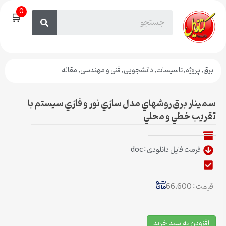
0
🛒
برق
,
پروژه
,
تاسیسات
,
دانشجویی
,
فنی و مهندسی
,
مقاله
سمینار برق روشهاي مدل سازي نور و فازي سيستم با
تقريب خطي و محلي
فرمت فایل دانلودی : doc
قیمت : 66,600
افزودن به سبد خرید