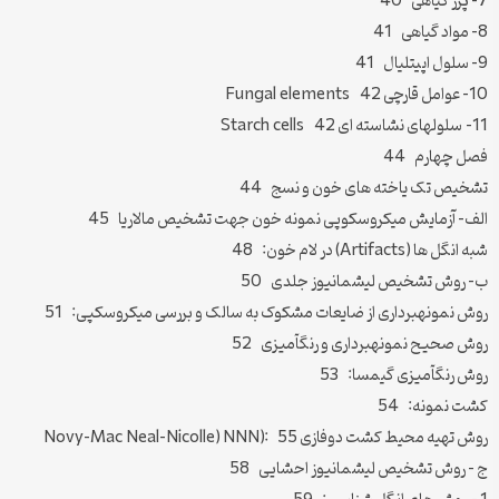
7- پرز گیاهی 40
8- مواد گیاهی 41
9- سلول اپیتلیال 41
10- عوامل قارچی Fungal elements 42
11- سلولهای نشاسته ای Starch cells 42
فصل چهارم 44
تشخیص تک یاخته های خون و نسج 44
الف- آزمایش میکروسکوپی نمونه خون جهت تشخیص مالاریا 45
شبه انگل ها (Artifacts) در لام خون: 48
ب- روش تشخیص لیشمانیوز جلدی 50
روش نمونه‏برداری از ضایعات مشکوک به سالک و بررسی میکروسکپی: 51
روش صحیح نمونه‏برداری و رنگ‏آمیزی 52
روش رنگ‏آمیزی گیمسا: 53
کشت نمونه: 54
روش تهیه محیط کشت دوفازی Novy-Mac Neal-Nicolle) NNN): 55
ج – روش تشخیص لیشمانیوز احشایی 58