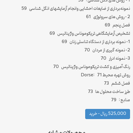
1 – روش های انگل شناسی : 59
نمونه‌برداری از ضایعات احشایی وانجام آزمایش‏های انگل‏ شناسی 59
2 – روش های سرولوژی 61
فصل پنجم 69
تشخیص آزمایشگاهی تریکوموناس واژینالیس 69
1- نمونه برداری از دستگاه تناسلی زنان 69
2- نمونه گیری از مردان 70
3- نمونه ادرار 70
رنگ آمیزی و کشت تریکوموناس واژینالیس 70
روش تهیه محیط Dorse: 71
فصل ششم 73
طرز ساخت محلول ها 73
منابع : 79
525,000 ریال – خرید