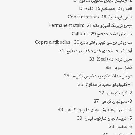
2- آزمایش میکروسکوپی مدفوع 15
الف: روش مستقیم Direct: 15
ب: روش تغلیظ Concentration: 18
ج- روش رنگ آمیزی دائم Permanent stain: 21
د- روش کشت مدفوع Culture: 29
هـ- روش بررسی کوپر و آنتی بادی Copro antibodies: 30
آزمایش جستجوی خون مخفی در مدفوع 31
سیل کردن لام (Seal) 33
فصل سوم: 35
عوامل مداخله گر در تشخیص انگل‌ها 35
1- گلبولهای سفید در مدفوع 35
2- گرده گیاهان 37
3- سلولهای گیاهی 37
4- اسپریل‌ها یا رشته‌های مارپیچی گیاهی 38
5- کریستالهای شارکوت لیدن 39
6- مخمر 39