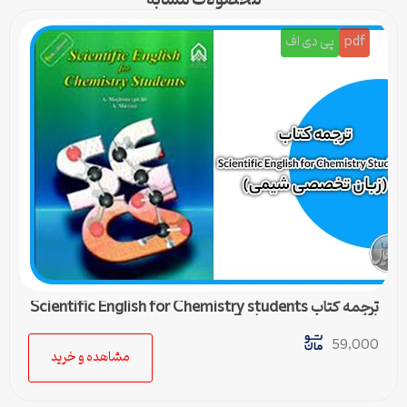
محصولات مشابه
pdf
پی دی اف
ترجمه کتاب Scientific English for Chemistry students
(زبان تخصصی شیمی) – 5
59,000
مشاهده و خرید