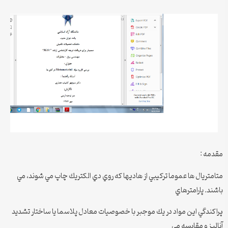
مقدمه :
متامتريال ها عموما تركيبي از هاديها كه روي دي الكتريك چاپ مي شوند، مي
باشند. پارامترهاي
پراكندگي اين مواد در يك موجبر با خصوصيات معادل پلاسما يا ساختار تشديد
آناليز و مقايسه مي