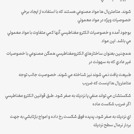
شوند. متامتريال ها مواد مصنوعي هستند كه با استفاده از ايجاد برخي
خصوصيات ويژه در مواد معمولي
بوجود آمده و خصوصيات الكترو مغناطيسي آنها كمي متفاوت با مواد معمولي
مي باشد. اين مواد
همچنين بعنوان ساختارهاي الكترومغناطيسي همگن مصنوعي با خصوصيات
غير عادي كه به سهولت در
طبيعت يافت نمي شوند نيز شناخته مي شوند. خصوصيت جالب توجه
متامتريال ها اينست كه ضريب
شكستشان مي تواند منفي يا نزديك به صفر شود. طبق قوانين الكترو مغناطيسي
اگر ضريب شكست ماده
اي نزديك به صفر شود، پديده فوق شكست رخ داده و امواج بازتابشي به جهت
بردار نرمال سطح نزديك