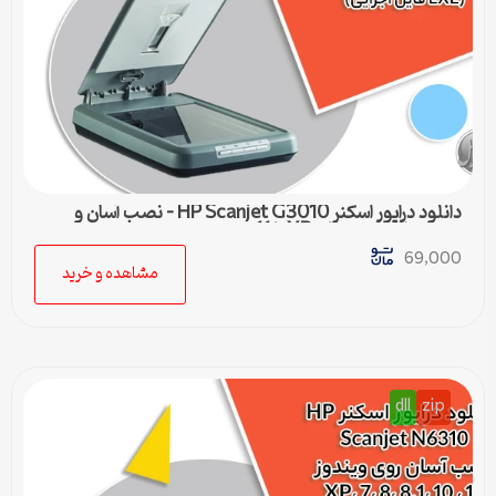
دانلود درایور اسکنر HP Scanjet G3010 – نصب آسان و
سریع برای ویندوزهای XP تا 11
69,000
مشاهده و خرید
dll
zip