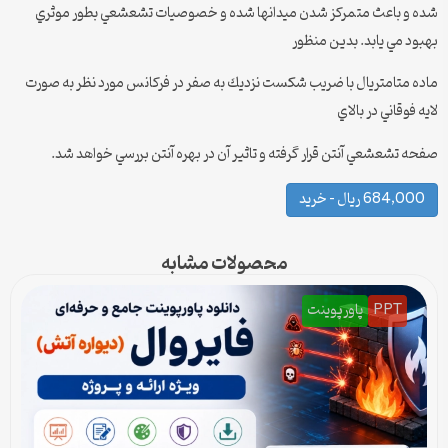
شده و باعث متمركز شدن ميدانها شده و خصوصيات تشعشعي بطور موثري
بهبود مي يابد. بدين منظور
ماده متامتريال با ضريب شكست نزديك به صفر در فركانس مورد نظر به صورت
لايه فوقاني در بالاي
صفحه تشعشعي آنتن قرار گرفته و تاثير آن در بهره آنتن بررسي خواهد شد.
684,000 ریال – خرید
محصولات مشابه
PPT
پاورپوینت