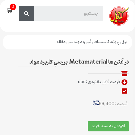
0
🛒
برق
,
پروژه
,
تاسیسات
,
فنی و مهندسی
,
مقاله
در آنتن ها Metamaterial بررسي كاربرد مواد
فرمت فایل دانلودی : doc
قیمت : 68,400
افزودن به سبد خرید