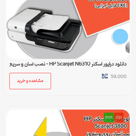
دانلود درایور اسکنر HP Scanjet N6310 – نصب آسان و سریع
برای تمامی ویندوزها
59,000
مشاهده و خرید
exe
zip