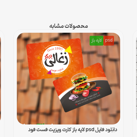
محصولات مشابه
psd
لایه باز
دانلود فایل psd لایه باز کارت ویزیت فست فود
زغالی