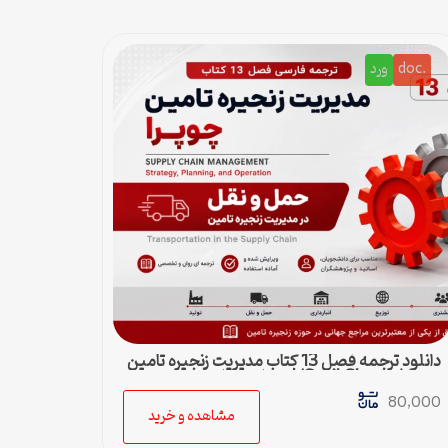
.doc
ورد
دانلود ترجمه فصل 13 کتاب مدیریت زنجیره تامین
چوپرا (Sunil Chopra) | حمل و نقل در زنجیره
تامین
80,000
مشاهده و خرید