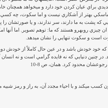
پشت به ما دارند تنها هستند، آنها هم با هم ان چيزي روبه‎رو هستند كه ما
 يك شيء را طوري قرنطينه مي‎كند كه خود خودش باشد و در عين حال كاملاً
ز و رمز شبيه مي‎شود.