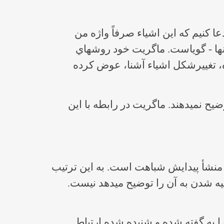
ناصر را در عين معمولي بودن آنها نشان مي‎دهند. خيلي ساده مي‎توانيم ادعا كنيم كه اين اشياء صرفاً واژه من
نقاش هستند، در واقع اما، اين نام‎ها كمتر از ترتيب قرار گرفتن اشياء و كمتر از استنباط فهم از آنها ‎- گوياست. ماگريت خود روش‎هاي
ه، تغييرشكل اشياء آشنا، عوض كرده
اين روش‎ها در هر حال، چيزي جز طريقه‎هاي ترسيم يك تصوير نيستند جوانه زدن و ظهور آن را توضيح نمي‎دهند. ماگريت در رابطه با اين
ل آن است، انديشه زماني كه الهام شبيه مي‎شود» الهام كه منشأ پيدايش شباهت است. به اين ترتيب
منشأ انديشه است. از طرف ديگر اگر انديشه‎اي ماگريت فرآيند توليد يك چيز مرئي‎تر، در حين شبيه شدن به آن را توضيح مي‎دهد نيست.
در معرض خطر است. انديشه‎اي كه ما معمولاً آن را به گفته شده و شنيده شده ارتباط