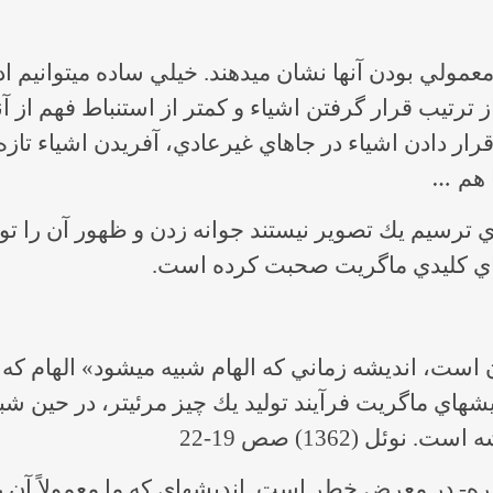
تصاوير ماگريت اشياء و ع
ار دادن اشياء در جاهاي غيرعادي، آفريدن اشياء تاز
…
يدهاي كليدي ماگريت صحبت كرده است.
«الهام واقعه‎اي است كه شباهت معلو
 (1362) صص 19-22
در نقاشي مگريت، انديشه ‎- بيشتر از منظره‌‎- 