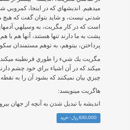
پرداختن، بي‎توهم، به توهم مستمندان سكوت است و سكوت تنهايي را نشان مي‎دهد.
مگريت
چيزي بيان نمي‎كنند كه بشود آن را به نقطه رجوعشان محدود كرد. همان، ص 8-10
هاگريت مي‎نويسد:
انديشه با تبديل شدن به آنچه از جهان بيرون كسب مي‎كند و با احياء مجدد آن، به را
630,000 ریال – خرید