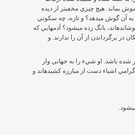
مي‎دهيم. انديشه‎اي كه در اينجا، كمرويي شديدي براي عيان كردن خود دارد و مي‎خواهد همچنان خاموش بماند. هيچ چيزي مخفي‎تر از ديده
شدني نيست، و شايد بتوان گفت كه هيچ ماسكي بهتر از آشكاري نيست و اما سكوت، چه كسي به آن گوش مي‎دهد؟ و تازه، چه سكوتي
است كه در كار مگريت، به وسيله‎ي آدم‎هايي كه پشت به ما دارند، سر ندارند، و يا صورتشان را پوشانده‎اند، بانگ زده مي‎شود؟ آدمهايي كه
: توهم تصوير. اما آنها امكان در برگرداندن از آن را ندارند. و
 از خودش دور شده باشد. او شيء را به جهاني وار
مي‎كند كه در آن اشياء براي خود چشم دارند. در چنين دنيايي كه نه فايده گرامي است و نه انسان گرامي اشياء دست از مبارزه كشيده‎اند و