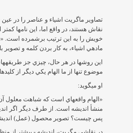
خويش را به اين ترتيب برشمرده است. «قر
ماده‎ي اشياء، به كار بردن كلمه و تصوير با هم ‎
موضوع تنها از ما الهام يكي ديگر از كل
او مي‎گويد:
پس چيست؟ تصوير محصول (عمل) انديشه است. نوئل