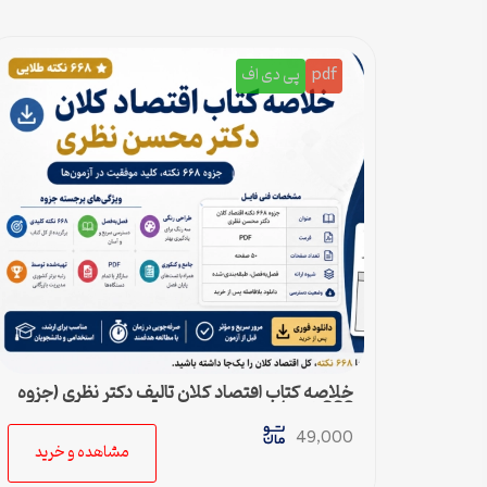
pdf
پی دی اف
خلاصه کتاب اقتصاد کلان تالیف دکتر نظری (جزوه
668 نکته)
49,000
مشاهده و خرید