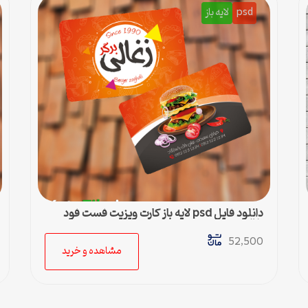
psd
لایه باز
دانلود فایل psd لایه باز کارت ویزیت فست فود
زغالی
52,500
مشاهده و خرید