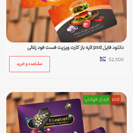
دانلود فایل psd لایه باز کارت ویزیت فست فود زغالی
52,500
مشاهده و خرید
psd
لایه باز فتوشاپ