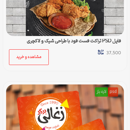
فایل PSD تراکت فست فود با طراحی شیک و لاکچری
37,500
مشاهده و خرید
psd
لایه باز