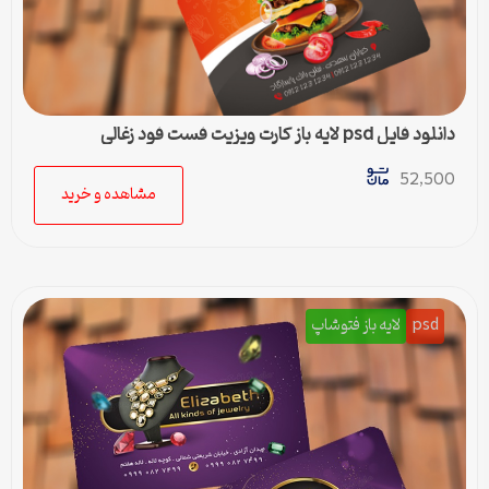
دانلود فایل psd لایه باز کارت ویزیت فست فود زغالی
52,500
مشاهده و خرید
psd
لایه باز فتوشاپ