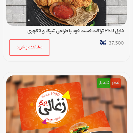
فایل PSD تراکت فست فود با طراحی شیک و لاکچری
37,500
مشاهده و خرید
psd
لایه باز