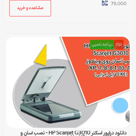
79,000
مشاهده و خرید
zip
برنامه نصبی
دانلود درایور اسکنر HP Scanjet G3010 – نصب آسان و