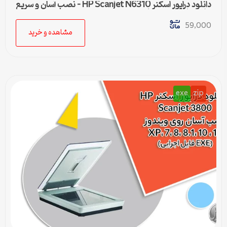
دانلود درایور اسکنر HP Scanjet N6310 – نصب آسان و سریع
برای تمامی ویندوزها
59,000
مشاهده و خرید
exe
zip