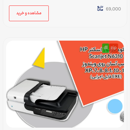
سریع برای ویندوزهای XP تا 11
69,000
مشاهده و خرید
dll
zip