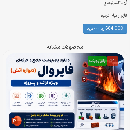
آن با كنترلرهاي
فازي را بيان كرديم.
684,000 ریال – خرید
محصولات مشابه
PPT
پاورپوینت