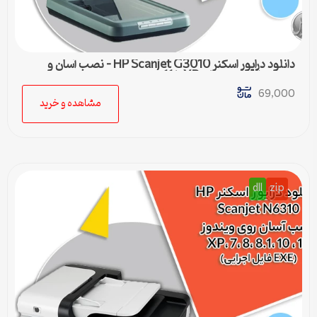
دانلود درایور اسکنر HP Scanjet G3010 – نصب آسان و
سریع برای ویندوزهای XP تا 11
69,000
مشاهده و خرید
dll
zip