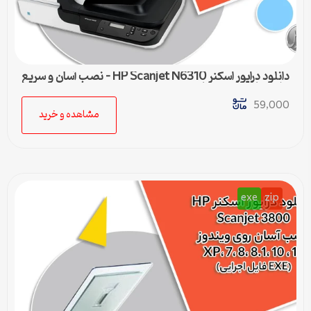
دانلود درایور اسکنر HP Scanjet N6310 – نصب آسان و سریع
برای تمامی ویندوزها
59,000
مشاهده و خرید
exe
zip