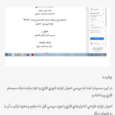
چكيده:
در اين سمينار، ابتدا به بررسي اصول اوليه تئوري فازي و اجزا سازنده يك سيستم
فازي پرداخته و
اصول اوليه طراحي كنترلرهاي فازي را مورد بررسي قرار داد هايم و نحوه تركيب آن با
رو شهاي ديگر