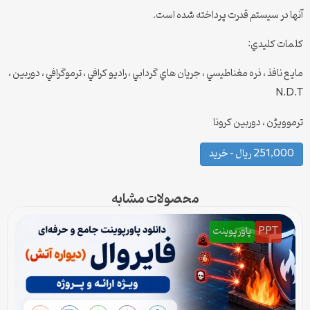
آنها در سيستم قدرت پرداخته شده است.
كلمات كليدي:
مايع نافذ ، ذره مغناطيسي ، جريان هاي گردابي ، راديو كرافي ، ترموگرافي ، دوربين ،
N.D.T
ترموويژن ، دوربين كرونا
251,000 ریال – خرید
محصولات مشابه
PPT
پاورپوینت