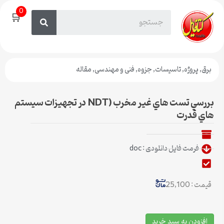
0
🛒
برق
,
پروژه
,
تاسیسات
,
جزوه
,
فنی و مهندسی
,
مقاله
بررسي تست هاي غير مخرب (NDT در تجهیزات سيستم
هاي قدرت
فرمت فایل دانلودی : doc
قیمت : 25,100
افزودن به سبد خرید