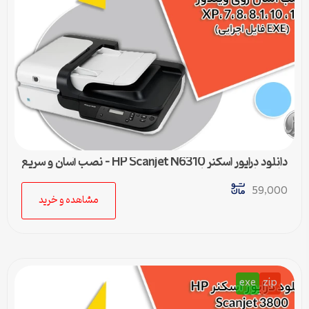
دانلود درایور اسکنر HP Scanjet N6310 – نصب آسان و سریع
برای تمامی ویندوزها
59,000
مشاهده و خرید
exe
zip