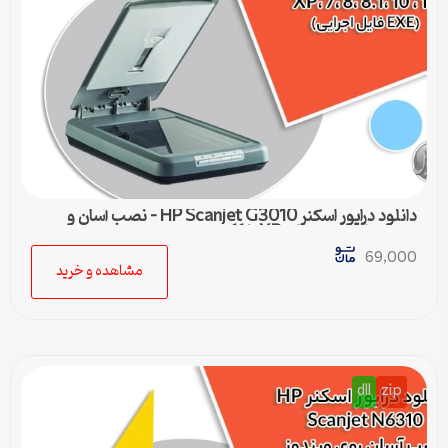
دانلود درایور اسکنر HP Scanjet G3010 – نصب آسان و
سریع برای ویندوزهای XP تا 11
69,000
مشاهده و خرید
dll
zip