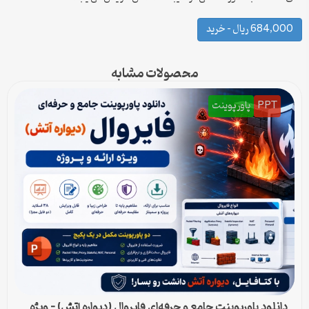
684,000 ریال – خرید
محصولات مشابه
PPT
پاورپوینت
دانلود پاورپوینت جامع و حرفه‌ای فایروال (دیواره آتش) – ویژه