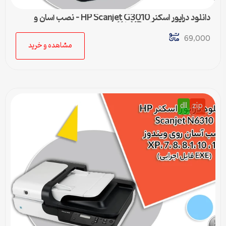
دانلود درایور اسکنر HP Scanjet G3010 – نصب آسان و
سریع برای ویندوزهای XP تا 11
69,000
مشاهده و خرید
dll
zip