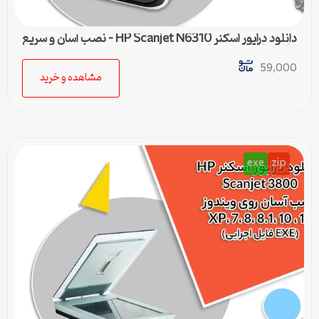
دانلود درایور اسکنر HP Scanjet N6310 – نصب آسان و سریع
برای تمامی ویندوزها
59,000
مشاهده و خرید
exe
zip