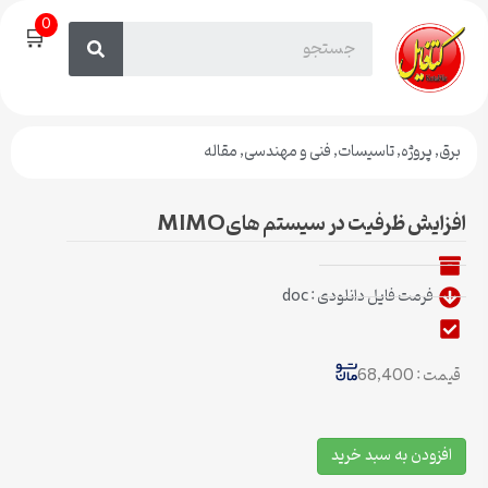
0
🛒
برق
,
پروژه
,
تاسیسات
,
فنی و مهندسی
,
مقاله
افزایش ظرفیت در سیستم هایMIMO
فرمت فایل دانلودی : doc
قیمت : 68,400
افزودن به سبد خرید