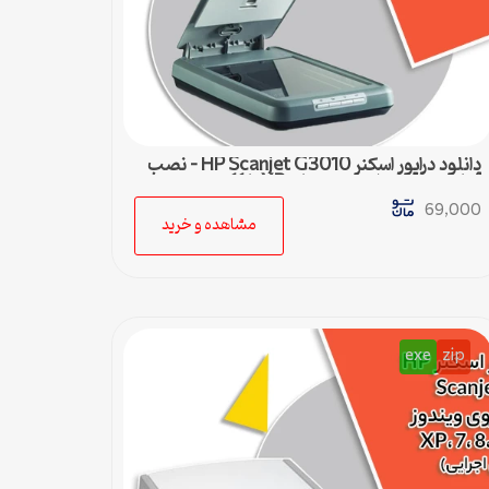
دانلود درایور اسکنر HP Scanjet G3010 – نصب
آسان و سریع برای ویندوزهای XP تا 11
69,000
مشاهده و خرید
exe
zip