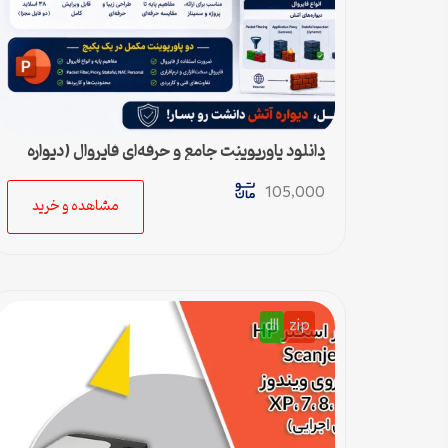
دانلود پاورپوینت جامع و حرفه‌ای فایروال (دیواره
آتش) – ویژه ارائه و پروژه
105,000
مشاهده و خرید
dll
zip