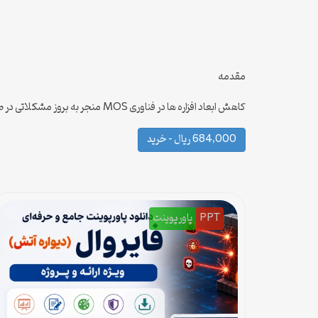
مقدمه
کاهش ابعاد افزاره ها در فناوری MOS منجر به بروز مشکلاتی در طراحی مدارهای مجتمع می شود.استفاده از فناوری SOI موجب میگردد.مدارهای مجتمع عملکرد بهتری نسبت به فناوری سیلسیمی داشته باشند….
684,000 ریال – خرید
PPT
پاورپوینت