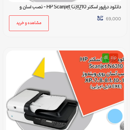
دانلود درایور اسکنر HP Scanjet G3010 – نصب آسان و
سریع برای ویندوزهای XP تا 11
69,000
مشاهده و خرید
dll
zip