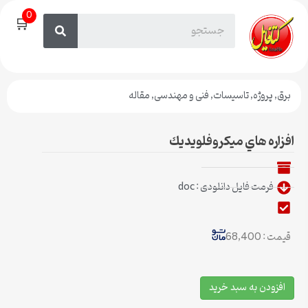
0
🛒
برق
,
پروژه
,
تاسیسات
,
فنی و مهندسی
,
مقاله
افزاره هاي ميكروفلويديك
فرمت فایل دانلودی : doc
قیمت : 68,400
افزودن به سبد خرید