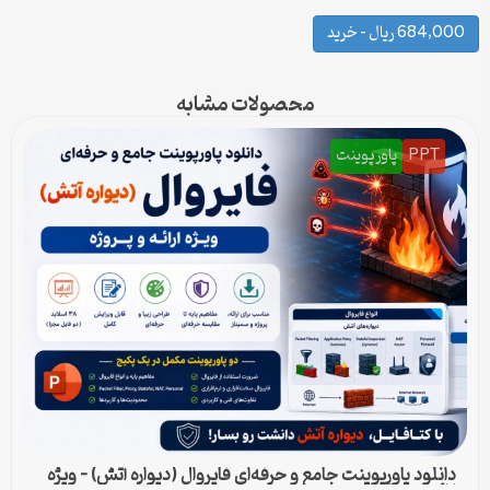
684,000 ریال – خرید
محصولات مشابه
PPT
پاورپوینت
دانلود پاورپوینت جامع و حرفه‌ای فایروال (دیواره آتش) – ویژه