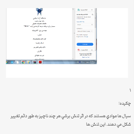
١
چكيده:
سيال ها موادي هستند كه در اثر تنش برشي هر چند ناچيز به طور دائم تغيير
شكل مي دهند. اين تنش ها