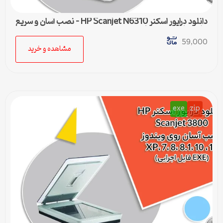
دانلود درایور اسکنر HP Scanjet N6310 – نصب آسان و سریع
برای تمامی ویندوزها
59,000
مشاهده و خرید
exe
zip