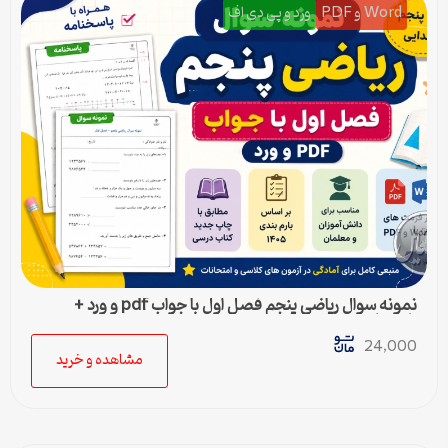
Word و PDF
ورد و پی دی اف
نمونه سوال ریاضی پنجم فصل اول با جواب pdf و ورد +
پاسخنامه
24,000
مشاهده و خرید