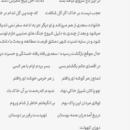
در این باغ سروی نیامد بلند که باد اجل بیخ عمرش نکند
عجب نیست بر خاک اگر گل شکفت که چندین گل اندام در 
خانواده سعدی از هم میپاشد و او دیگر جز به ادامه سفر نمی اندی
میشود و بعد از چندی به دلیل شروع جنگ های صلیبی عازم تونس شد
شود و در سایه امنیت شهر دمشق فرصت مطالعه و بحث با دانشمند
حال موقع بازگشت رسیده ; سعدی رفته رفته خستگی و حسرت دیدار
در اقصای عالم بگشتم بسی بسر بردم ایام با هر کسی
تمتع ز هر گوشه ای یافتم ز هر خرمی خوشه ای یافتم
چو پاکان شیراز خاکی نهاد ندیدم که رحمت بر آن خاک باد
تولای مردان این پاک بوم بر انگیختم خاطر از شام و روم
دریغ آمدم زان همه بوستان تهیدست رفن بر دوستان
دوران کهولت