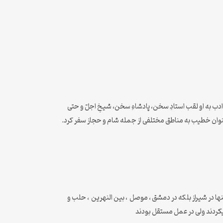
 و نویسندهٔ پارسی‌گوی ایرانی است. اهل ادب به او لقب استادِ سخن، پادشاهِ سخن، شیخِ اجلّ و حتی
‌عنوان خطیب به مناطق مختلفی از جمله شام و حجاز سفر کرد.
نها در شیراز بلکه در دمشق ، موصل ، بین النهرین ، حلب و
کردند ولی در عمل مستقل بودند