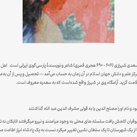
ابومحمّد مُشرف‌الدین مُصلح بن عبدالله بن مشرّف متخلص به سعدی شیرازی (۶۰۶ – ۶۹۰ هجری قمری) شاعر
ن مرکز علم و دانش جهان اسلام در آن زمان به حساب می‌آمد — تحصیل و پس از آن به
اقامت گزید. آرامگاه وی در شیراز واقع شده‌است که به سعدیه معروف است.
سلجوقیان کاهش یافت سلسله های محلی به وجود میامدند و نیرو میگرفتند اتابکان نه ت
 یک شهرستان تا یک سلطان نشین تغییر میکرد نسبت به یک پادشاه ابراز اطاعت می