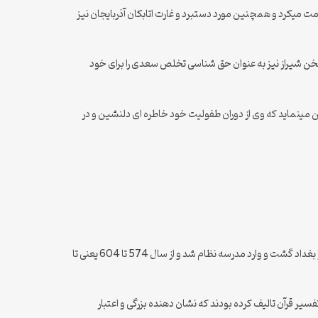
مت میکرد و همچنین مورد دستبرد و غارت اتابکان آذربایجان نیز
سخن شیراز نیز به عنوان حق شناسی تخلص سعدی را برای خود
ینماید که وی از دوران طفولیت خود خاطره ای دلنشین و در
بعد از مرگ پدر سعدی در شیراز تنها ماند در سایه توجه اتابک سعدی که در از همان دورانبر اثر هوش و ذکاوت بالای خود نزد همه انگشت نما بود رهسپار بغداد گشت و وارد مدرسه نظام شد و از سال 574 تا 604 یعنی تا
سیر قرآن تالیف کرده بودند که نشان دهنده بزرگی و اعتبار