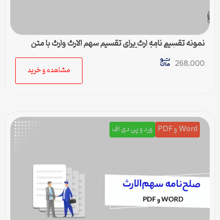
نمونه تقسیم نامه ارث برای تقسیم سهم الارث وارث با متن
کامل و حقوقی | فایل pdf و ورد
268,000
مشاهده و خرید
Word و PDF
ورد و پی دی اف