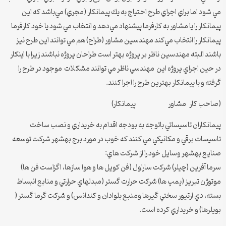
مي شود اما براي اجراي طرح احتياج به يك پيمانكار (مجري) مي‌باشد كه اين
پيمانكار را يا مشاور به كارفرما پيشنهاد مي‌دهد و انتخاب مي شود يا خود كارفرما
پيمانكار را انتخاب مي‌كند مهندسين مشاور (طراح) هم مي توانند اين طرح نيز
باشند البته مهندسين ناظر بر پروژه بهتر است طراحان پروژه نباشند زيرا با اينكار
در حين اجراي پروژه اين مهندسي ناظر مي توانند مشكلات موجود در طرح را
گرفته و با پيمانكار بهترين طرح را اجرا كنند.
(صاحب كار مشاور پيمانكار)
پيمانكاران تاسيساتي باتوجه به بودجه اقدام به خريداري و نصب ساخت
تاسيسات برقي و مكانيكي مي كنند كه خوب در مورد برج بهشهر شركت توسعه
صنايع بهشهر وسايل خود را از شركت هاي:
سرما آفرين (چيلر) شركت ساراول (فن كويل ها و هوا سازها، اگزاست فن ها)
موتوژن تبريز (پمپ ها) شركت حرارت گستر (مبدلهاي حرارتي و منابع انبساط
بسته، دي ارتيور سختي گيرها ومنبع بلوادان و كندانس) و شركت گرما گستر (
بويلرها) و خريداري كرده است.