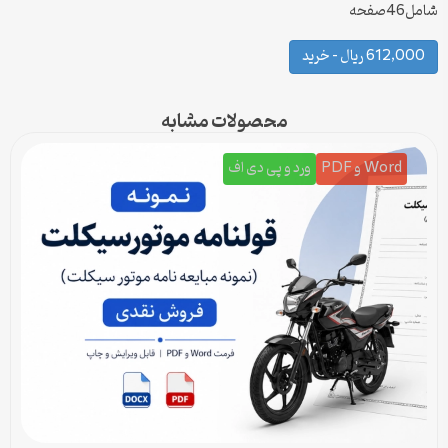
شامل46صفحه
612,000 ریال – خرید
محصولات مشابه
Word و PDF
ورد و پی دی اف