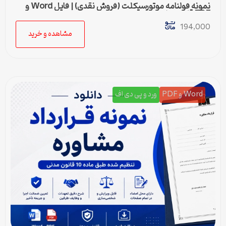
نمونه قولنامه موتورسیکلت (فروش نقدی) | فایل Word و
PDF قابل ویرایش
194,000
مشاهده و خرید
Word و PDF
ورد و پی دی اف