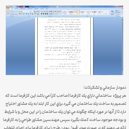
نمودار سازماني و تشكيلات:
هر پروژه ساختماني داراي يك كارفرما (صاحب كار) مي باشد اين كارفرما است كه
تصميم به ساخت يك ساختمان مي گيرد براي اين كار ابتدا به يك مشاور احتياج
دارد تا از آنها در مورد اينكه چگونه مي توان يك ساختمان را در اين محل و با شرايط
و بودجه موجود ساخت كمك بگيرد سپس مهندسين مشاور طراحي را به كارفرما
ارائه مي‌دهند كه در صورت مودر قبول بودن طرح را براي كارفرما براي اجراي انتخاب