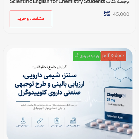
ترجمه کتاب Scientific English for Chemistry Students
(زبان تخصصی شیمی) – درس اول
45,000
مشاهده و خرید
pdf & docx
ورد و پی‌دی‌اف