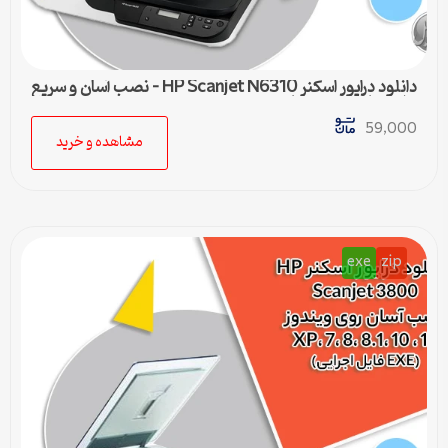
دانلود درایور اسکنر HP Scanjet N6310 – نصب آسان و سریع
برای تمامی ویندوزها
59,000
مشاهده و خرید
exe
zip