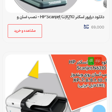
دانلود درایور اسکنر HP Scanjet G3010 – نصب آسان و
سریع برای ویندوزهای XP تا 11
69,000
مشاهده و خرید
dll
zip