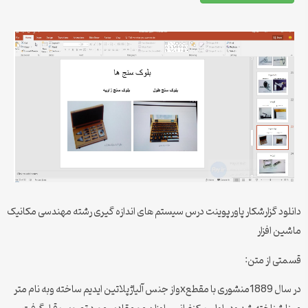
دانلود گزارشکار پاورپوینت درس سیستم های اندازه گیری رشته مهندسی مکانیک
ماشین افزار
قسمتی از متن:
در سال 1889منشوری با مقطعxواز جنس آلیاژپلاتین ایدیم ساخته وبه نام متر