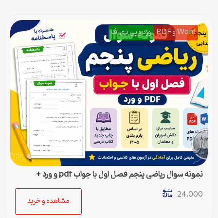
Word و PDF
ورد و پی دی اف
نمونه سوال ریاضی پنجم فصل اول با جواب pdf و ورد +
پاسخنامه
24,000
مشاهده و خرید