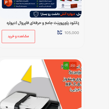
دانلود پاورپوینت جامع و حرفه‌ای فایروال (دیواره
آتش) – ویژه ارائه و پروژه
105,000
مشاهده و خرید
dll
zip