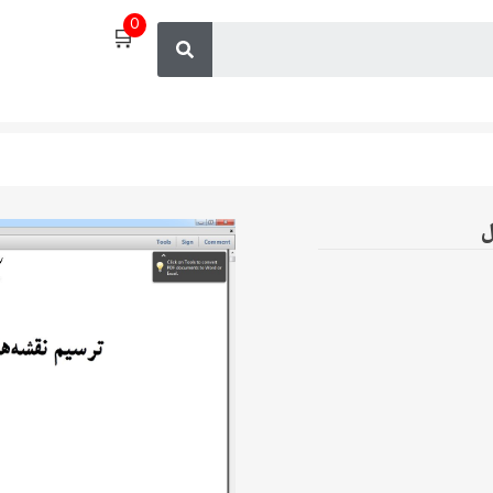
0
🛒
ل