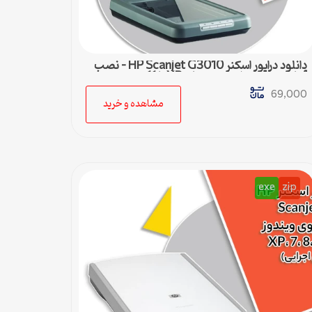
دانلود درایور اسکنر HP Scanjet G3010 – نصب
آسان و سریع برای ویندوزهای XP تا 11
69,000
مشاهده و خرید
exe
zip