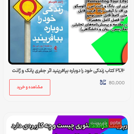
PDF کتاب زندگی خود را دوباره بیافرینید اثر جفری یانگ و ژانت
کلوسکو
80,000
مشاهده و خرید
pptx
پاورپوینت