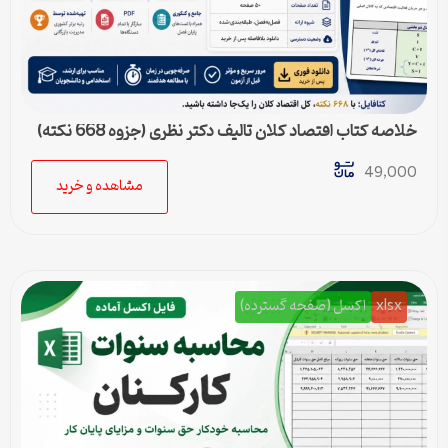
خلاصه کتاب اقتصاد کلان تالیف دکتر نظری (جزوه 668 نکته)
49,000
مشاهده و خرید
xlsx
اکسل (صفحه گسترده)