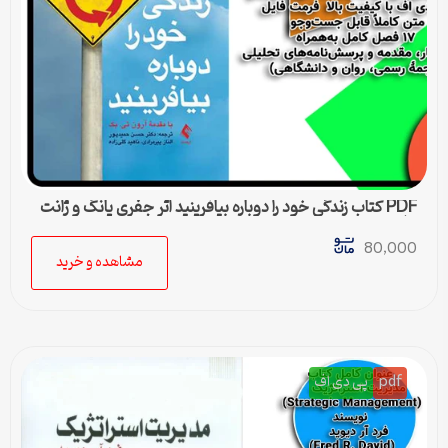
PDF کتاب زندگی خود را دوباره بیافرینید اثر جفری یانگ و ژانت
کلوسکو
80,000
مشاهده و خرید
pdf
پی دی اف