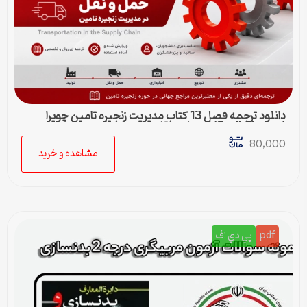
دانلود ترجمه فصل 13 کتاب مدیریت زنجیره تامین چوپرا
(Sunil Chopra) | حمل و نقل در زنجیره تامین
80,000
مشاهده و خرید
pdf
پي دي اف