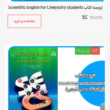
ترجمه کتاب Scientific English for Chemistry students
(زبان تخصصی شیمی) – درس 3
59,000
مشاهده و خرید
.pdf
پی دی اف