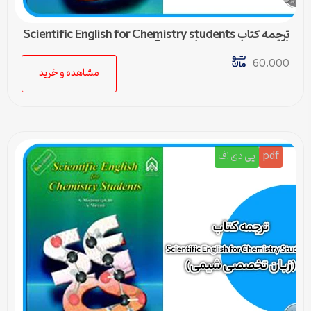
ترجمه کتاب Scientific English for Chemistry students
(زبان تخصصی شیمی) – درس 2
60,000
مشاهده و خرید
pdf
پی دی اف