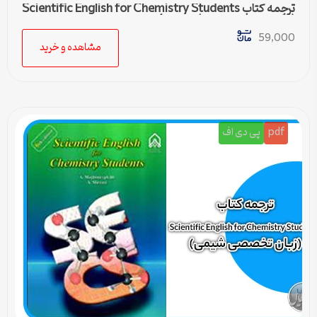
ترجمه کتاب Scientific English for Chemistry Students
(زبان تخصصی شیمی) – درس 4
59,000
مشاهده و خرید
pdf
پی دی اف