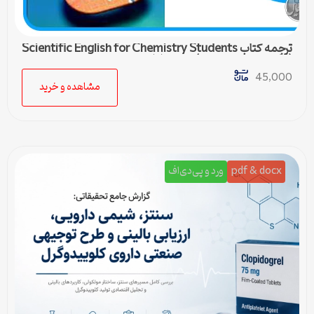
ترجمه کتاب Scientific English for Chemistry Students
(زبان تخصصی شیمی) – درس اول
45,000
مشاهده و خرید
pdf & docx
ورد و پی‌دی‌اف