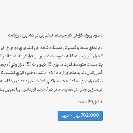
دانلود پروژه گزارش کار سیستم شخم زنی در کشاورزی وزراعت
دورنماي بسط و گسترش دستگاه شخم زني كشاورزي دو چرخ ، ارزيابي 
كنترل اين وسيله نقليه ، مورد بحث و بررسي قرار گرفته شده اند و
يك نسبت متوسط قدرت 
قابل راندن ، نبايد متجاوز از 25 : 75 ، باشد . ذخيره انرژي كشت ، تا بالاي 70 درصد و با از بين بردن همه موانع از محيط هاي زراعي و مقاومت در عوامل شخم زدن ، مي بايست تا بيش از 50 درصد ، تقليل يابد .
درصد زير صفر ، در مقايسه با تراكم / حجم قراردادي ، وبا تعيين يك مقدار محصول گندم مشابه در زمس
شامل29صفحه
702,000 ریال – خرید