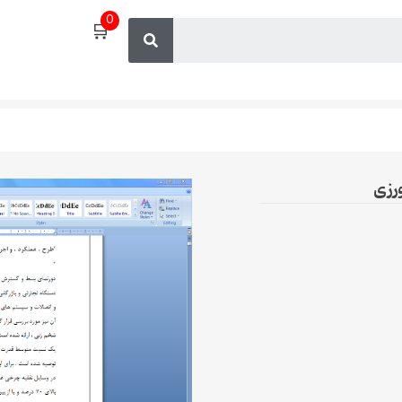
0
🛒
رزی