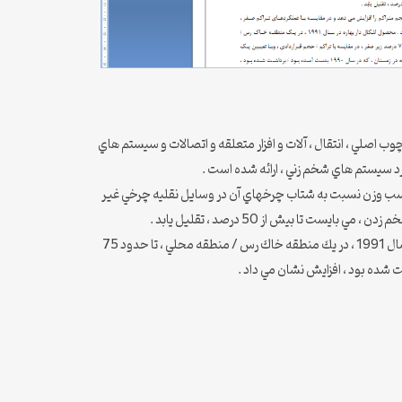
 اصلي ، انتقال ، آلات و افزار متعلقه و اتصالات و سيستم هاي
ورد سيستم هاي شخم زني ، ارائه شده است .
ين وسيله نقليه ، تناسب وزن نسبت به شتاب چرخهاي آن در وسايل نقليه چرخي غير
تراكم قراردادي ، مقدار حجم متراكم را افزايش مي دهد و در مقايسه با عملكردهاي تراكم صفر ، استحاله را كاهش مي دهد . محصول اشكال دار بهاره در سال 1991 ، در يك منطقه خاك رس / منطقه محلي ، تا حدود 75