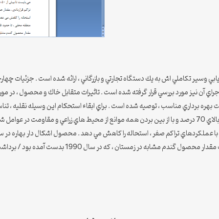
وسير تكاملي اش به يك دستگاه تجارتي و بازرگاني ، ارائه شده است . جزئيات چهارچوب
 اجراي آن نيز مورد بررسي قرار گرفته شده است . تاثيرات متقابل خاك و محصول ، در م
به وزن 15 كيلو وات ( 15 هزار واتي ) ، جهت بهره برداري مناسب ، توصيه شده است . براي ابقاء استحكام ا
تان ، كه در سال 1990 بدست آمده بود / برداشت شده بود ، افزايش نشان مي داد .