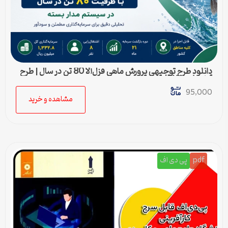
دانلود طرح توجیهی پرورش ماهی قزل‌آلا 80 تن در سال | طرح
آماده Word قابل ویرایش
95,000
مشاهده و خرید
pdf
پی دی اف