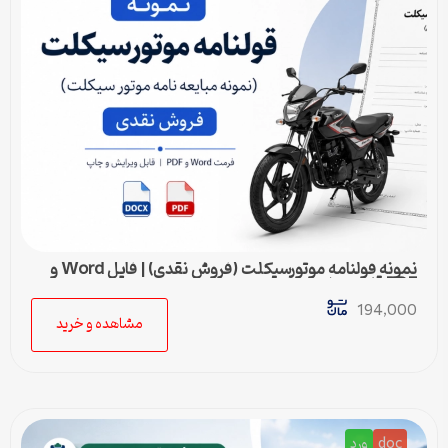
نمونه قولنامه موتورسیکلت (فروش نقدی) | فایل Word و
PDF قابل ویرایش
194,000
مشاهده و خرید
doc
ورد