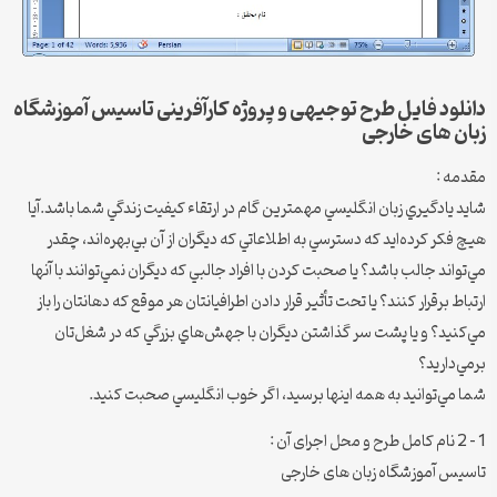
دانلود فایل طرح توجیهی و پروژه کارآفرینی تاسیس آموزشگاه
زبان های خارجی
مقدمه :
شايد يادگيري زبان انگليسي مهمترين گام در ارتقاء کيفيت زندگي شما باشد.آيا
هيچ فکر کرده‌ايد که دسترسي به اطلاعاتي که ديگران از آن بي‌بهره‌اند، چقدر
مي‌تواند جالب باشد؟ يا صحبت کردن با افراد جالبي که ديگران نمي‌توانند با آنها
ارتباط برقرار کنند؟ يا تحت تأثير قرار دادن اطرافيانتان هر موقع که دهانتان را باز
مي‌کنيد؟ و يا پشت سر گذاشتن ديگران با جهش‌هاي بزرگي که در شغل‌تان
برمي‌داريد؟
شما مي‌توانيد به همه‌ اينها برسيد، اگر خوب انگليسي صحبت کنيد.
1 – 2 نام کامل طرح و محل اجرای آن :
تاسیس آموزشگاه زبان های خارجی