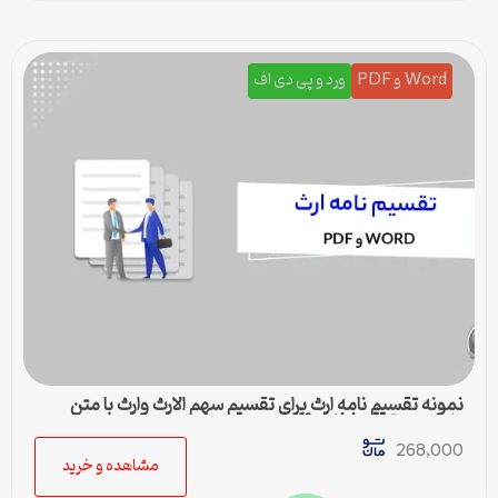
Word و PDF
ورد و پی دی اف
نمونه تقسیم نامه ارث برای تقسیم سهم الارث وارث با متن
کامل و حقوقی | فایل pdf و ورد
268,000
مشاهده و خرید