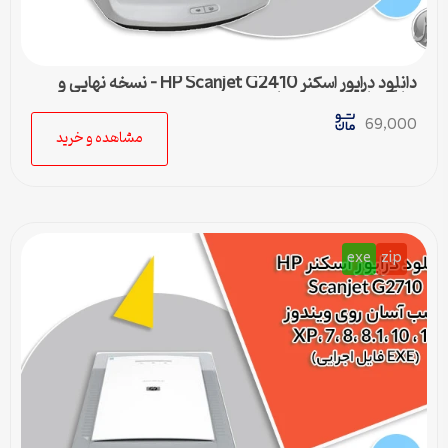
دانلود درایور اسکنر HP Scanjet G2410 – نسخه نهایی و
سازگار با تمام ویندوزها
69,000
مشاهده و خرید
exe
zip