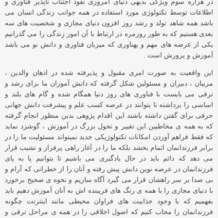
در هزاره سوم ویژگی بدیهی دنیای امروزی نفوذ اجتناب ناپذیر فناوری و
اطلاعات توسط تکنولوژی مورد استفاده در همه جوانب زندگی انسان می
باشد همه شاهد تولد و رشد روز افزون دنیای مجازی و شخصیت های سه
بعدی هستیم که به طور روزمره در ارتباط با آن امور زندگی را می گذرانیم
یکی از عرصه های مهم و پهناوری که میزبان فناوری و دانش نو می باشد
آموزش و پرورش است .
این واقعیت به صورت امری مقبول و پذیرفته شده در اذهان والدین ،
مربیان ، دبیران و مسئولین شکل گرفته که دانش آموزان ما برای رشد و
ترقی می بایست با فناوری های روز دنیا همگام شده و گام های بلند و
اساسی را برداشته تا بتوانند در عرصه کسب علم و پیشرفت دانش جهانی
حرفی برای گفتن داشته باشند این اقدام پژوهی بدین منظور انجام گرفته
که به همه ی مخاطبین این تغییر و تحول بزرگ در آموزش ، گوشزد نماید
که فقط فراهم آوردن امکانات تکنولوژیکی جدید نمیتواند مسئولیت ما را در
برابر فرزندانمان اتمام بخشد بلکه ما را در آغاز راهی پرفراز و نشیب قرار
می دهد که دائم باید در حال یادگیری می باشیم تا بتوانیم پا به پای
فرزندانمان در عرصه نوین دانش پیش رفته و آنان را از خطراتی که آرام و
بی صدا بر سر راهشان قرار می گیرد آگاه سازیم و نحوه ی صحیح برخورد
با دنیای مجازی را با همه ی رنگ های فریبنده اش به آنان آموزش دهیم باید
بفهمیم که با وجود جذابیت های فراوان محیطی مانند اینترنت چگونه
فرزندانمان را مجاب کنیم که اصول اخلاقی را در همه ی مراحل ترقی و