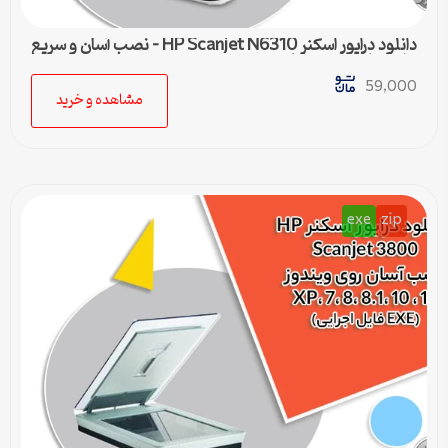
دانلود درایور اسکنر HP Scanjet N6310 – نصب آسان و سریع
برای تمامی ویندوزها
59,000
مشاهده و خرید
exe
zip