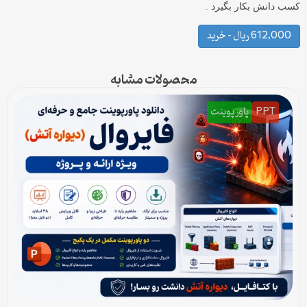
کسب دانش بکار بگیرد .
612,000 ریال – خرید
محصولات مشابه
PPT
پاورپوینت