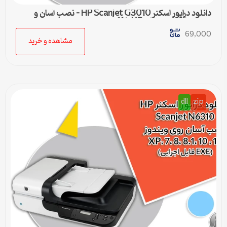
دانلود درایور اسکنر HP Scanjet G3010 – نصب آسان و
سریع برای ویندوزهای XP تا 11
69,000
مشاهده و خرید
dll
zip