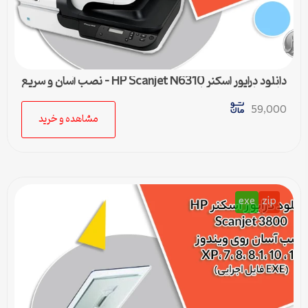
دانلود درایور اسکنر HP Scanjet N6310 – نصب آسان و سریع
برای تمامی ویندوزها
59,000
مشاهده و خرید
exe
zip