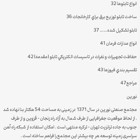
انواع تابلوها 32
ساخت تابلو توزيع برق براي كارخانجات 36
تابلو تشكيل شده…… 37
انواع مدارات فرمان 41
حفاظت تجهيزات و نفرات در تاسيسات الكتريكي تابلو (مقدمه) 42
تقسيم بندي فيوزها 43
مراجع47
نورین
مجتمع صنعتی نورین در سال 1371 در زمینی به مساحت 54 هکتار بنا نهاده شد
. از لحاظ موقعیت جغرافیایی از طرف شمال به آزاد راه زنجان – قزوین و از طرف
جنوب به جاده ترانزیت تهران – ترکیه منتهی است . امکان استفاده از شبکه راه آهن
سراسری زمینه توسعه هر چه بیشتر این مجتمع را فراهم ساخته است .