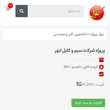
0
🛒
برق
,
پروژه
,
دانشجویی
,
فنی و مهندسی
پروژه شركت سيم و كابل ابهر
فرمت فایل دانلودی : doc
قیمت : 61,200
افزودن به سبد خرید