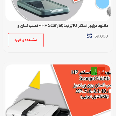
دانلود درایور اسکنر HP Scanjet G3010 – نصب آسان و
سریع برای ویندوزهای XP تا 11
69,000
مشاهده و خرید
dll
zip