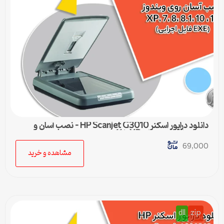
دانلود درایور اسکنر HP Scanjet G3010 – نصب آسان و
سریع برای ویندوزهای XP تا 11
69,000
مشاهده و خرید
dll
zip