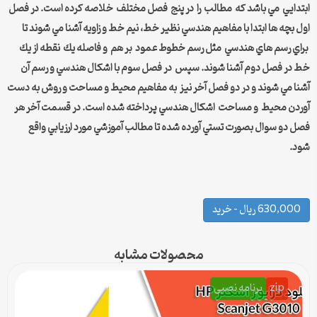
ابتدايي مي باشد كه مطالب را در پنج فصل مختلف خلاصه كرده است. در فصل
اول بچه ها ابتدا با مفاهيم هندسي نظير خط، نيم خط و زاويه آشنا مي شوند تا
براي رسم هاي هندسي مثل رسم خطوط عمود بر هم و فاصله يك نقطه از يك
خط در فصل دوم آشنا شوند. سپس در فصل سوم با اشكال هندسي و رسم آن
آشنا مي شوند و در دو فصل آخر نيز به مفاهيم محيط و مساحت و روش به دست
آوردن محيط و مساحت اشكال هندسي پرداخته شده است. در قسمت آخر هر
فصل دو سوال بصورت تستي آورده شده تا مطالب آموزشي مورد ارزيابي واقع
شود.
630,000 ریال – خرید
محصولات مشابه
zip
برنامه نصبی