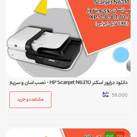
دانلود درایور اسکنر HP Scanjet N6310 – نصب آسان و سریع
برای تمامی ویندوزها
59,000
مشاهده و خرید
exe
zip