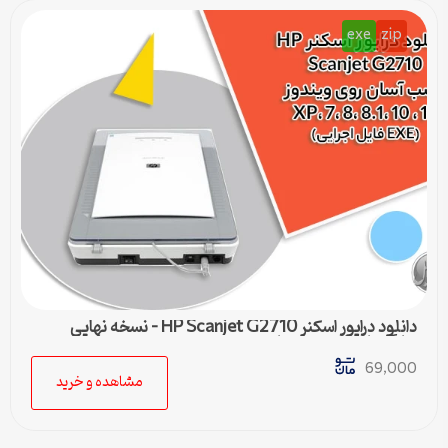
exe
zip
دانلود درایور اسکنر HP Scanjet G2710 – نسخه نهایی
سازگار با تمام ویندوزها
69,000
مشاهده و خرید