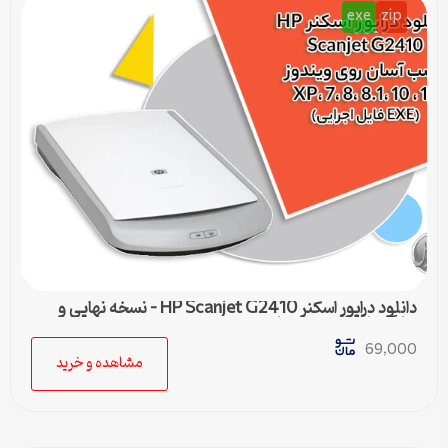
exe
zip
دانلود درایور اسکنر HP Scanjet G2410 – نسخه نهایی و
سازگار با تمام ویندوزها
69,000
مشاهده و خرید