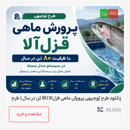
doc
ورد
دانلود طرح توجیهی پرورش ماهی قزل‌آلا 80 تن در سال | طرح
آماده Word قابل ویرایش
95,000
مشاهده و خرید