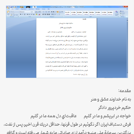
مقدمه:
به نام خداوند عشق و هنر
حكيم خردپرور دادگر
خواجه در ابريشم و ما در گليم عاقبت‌اي دل همه ما در گليم
فرش دستباف‌ايران اگر نگوئيم در طول قرنها، حداقل در‌يك قرن اخير، پس از نفت،
بزرگترين سرماية ملي منبع درآمد ارزي صادراتي ما به شمار مي‌رفته است و گزافه