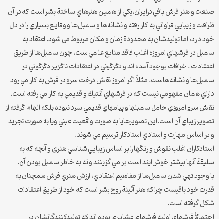
صنعت و هنر فرش بافي در‌ايران،‌يكي از همين هنرهاي ساختة بشر است كه در آن
ظرافت و زيبايي فراواني به كار رفته و نشانه‌ها و سمبل‌ها و وقايع بسياري را در دل
خود دارد، اما توليدشان به محدودة زمان و مكان مربوط مي شود. اعتقاد به
سمبل در فرشهاي امروزه اغلب فاقد منابع علمي ست، چون سمبل‌ها از طريق
اعتقادات . خرافات بوجود آمده اند و دگرگوني در اعتقادات ناگزير دگرگوني در
سمبل‌ها و نشانه‌هاست. مثلاً اگر امروز نقش درخت سرو در فرش به كار مي رود
داراي همان مفهومي نيست كه در فرشهاي آنتيك و قديمي به كار مي رفته است.
نقش سرو امروزي حامل سمبلها و پيامهاي قديمي سرد نبوده بلكه الهام گرفته از
تصوير زيباي آن است.‌اين تصويرها‌يا به صورت واقعيت عيني و‌يا به صورت تجريد
و بر اساس مهارت و استادي استادكار ترسيم مي شوند.
استادكاران اغلب نقوش و رنگها را بر اساس زيبايي شناسي هنري و آنچه كه به
سليقة آنها بيشتر خوش‌ايند است بر مي گزينند و نه به خاطر سمبل بودن آن.
با وجود تهي شدن سمبل‌ها از مفاهيم اعتقادي، ارزش هنري فرش همچنان به
قدرت خود باقيست چرا كه هنر آئينة روح بشر است كه خود از طريق اعتقادات
شكل گرفته است.
احتمالاً فرشهاي اوليه فرشهاي عشايري بوده اند كه توليدكنندگانشان در