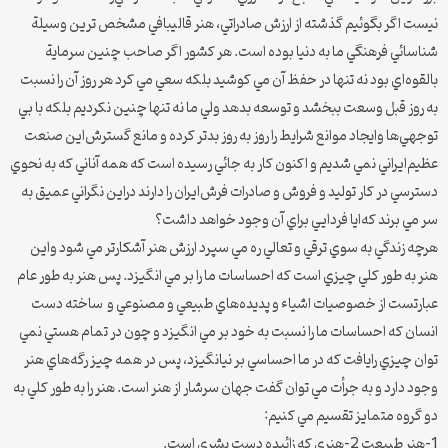
نيست اگر بگوئيم گذشته از ارزش صادراتي، هنر قاليبافي مشخص ترين وسيلة
شناسائي فرهنگي ما به دنيا بوده است. هر كشور اگر صاحب چنين سرماية
بالقوه‌اي بود نه تنها در حفظ آن مي كوشيد بلكه سعي مي كرد هر روز آن را نسبت
به روز قبل وسعت ببخشد و توسعه بدهد ولي ما نه تنها چنين نكرديم بلكه با بي
توجهي‌ها و‌ايجاد موانع شرايط را روز به روز بدتر كرده و مانع گسترش‌اين صنعت
عظيم‌ايراني نمي شديم و اكنون كار به جائي رسيده است كه همه آناني كه به نحوي
دسترسي در كار توليد و فروش و صادرات فرش‌ايران را دارند در‌اين نگراني عميق به
سر مي برند كه‌ايا فردايي براي آن وجود خواهد داشت؟
هرچه زندگي به سوي ترقي و تعالي ره مي سپرد ارزش هنر آشكارتر مي شود و‌اين
هنر به طور كلي چيزي است كه احساسات ما را بر مي انگيزد. پس هنر به طور عام
عبارتست از خصوصيات اشياء و پديده‌هاي طبيعي و مصنوعي و ساخته دست
انسان كه احساسات ما را نسبت به خود بر مي انگيزد و چون در تمام هستي نمي
توان چيزي را‌يافت كه در ما احساسي بر نيانگيزد، پس در همه چيز رگه‌هاي هنر
وجود دارد و به جرأت مي توان گفت جهان سرشار از هنر است. هنر را به طور كلي به
دو گروه متمايز تقسيم مي كنيم:
1-هنر طبيعت 2-هنري كه زائيده دست بشري است.