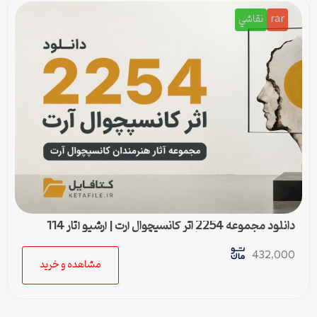
rar
نقاشي
دانلود مجموعه 2254 اثر کانسپچوال آرت | آرشیو آثار 114
هنرمند برجسته هنر مفهومی
432,000
مشاهده و خرید