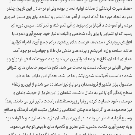
داد. چنین مطالعاتی نشان می دهد که با وجود آنکه جمع آوری مجموعه ها و
حفظ میراث فرهنگی از صفات اولیه انسان بوده ولی او در خلال این تاریخ چقدر
دیر به ایجاد موزه ها اقدام نمود. از آغاز، غذا، لباس و اسلحه برای وی بسیار ضروری
بوده و او آموخت تا آنها را برای نیازهای آتی اندوخته و انبار کند. سپس دوره ای
رسید که او اشیایی را برای رفاه شخصی و اثبات اعتبار خود جمع آوری نمود. با
افزایش پیچیدگی تمدن ها، فرصت های بیشتری برای جمع آوری اشیاء گرانبها
مانند اسلحه و زره، ابریشم و پرده های نقش دار، طلا و جواهرات بوجود آمد.
هدایای شاهان، کاخ ها و معابد را تزیین می نمود و به صورت تصادفی، ازدواج و یا
خوش اقبالی در جنگ، دست به دست می شد. گنج ها سهم خاندان های اشرافی
شده و یا سبب قدرتمند شدن ارتش ها می شد. بعداً از این دارایی ها به طور
معمول برای تقدیر از ثروتمندان و نوابغ نیز استفاده می شد و از این رو ارتقاء
سطح زندگی آنها را نیز به دنبال داشت. شاهان از این طریق از خویشاوندان و
دوستان خود حمایت کرده و رقبا و زیردستانشان را تحت تاثیر قرار می دادند. بعداً
نیز مجموعه های گرانبها همچنان انعکاسی از تمایل مثبت افراد، فرهنگ و منافع
وسیع آنها به شمار می رفتند. در این زمان انسان دارای خانه، ثروت و خانواده بود
و به جمع آوری کتاب، عکس، اشیا هنری و گنجیه های طبیعی توجه می نمود.