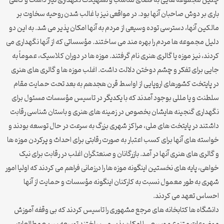
چنین مجموعه هایی به فضای مناسب و تسهیلات نگهداری نیاز داشت و گاهی
باری بر دوش صاحبان آنها بود. در مواقعی نیز با غالب شدن روحیه سخاوت بر
مالکین آنها، دسترسی توده وسیعی از مردم به آنها امکان پذیر می شد. به این دو
دلیل مجموعه ها مردم را بهره مند می ساختند. مؤسساتی که از آنها نگهداری می
کردند، نیز موزه یا گالری هنری نام گرفتند. موزه ها در دوران کلاسیک، عموماً به
جایی برای تفکر و چشم دوختن دلالت داشت. اغلب موزه ها و گالری های هنری
در پایتخت کشورهای اروپایی از اواسط قرن هجدهم به بعد تحت حمایت مقام
سلطنت و یا مللی بوجود آمدند که با یکدیگر در تاسیس مؤسسات مسئول برای
نگهداری گنجینه هایشان بخصوص در زمینه های هنری و باستان شناسی رقابت
داشتند در پایتخت های ملی، مراکز شهری بزرگ به سرعت در حال توسعه بودند و
خواسته های آنها برای کسب اعتبار به صورت رقابتی برای احداث و پرکردن موزه ها
و گالری های هنری آنها در آمد. بازرگانان و صنعتگران اغلب در رقابت برای نیک
خواهی، پایه های نخستین اینگونه موزه ها را درزمانی فراهم می کردند که اولیا امور
شهری به طور معمول نسبت به کارکنان اینگونه مؤسسات و حمایت از آنها
احساس تعهد می کردند.
دانشگاه ها کتابخانه های مرجع مشهوری را تاسیس کردند که بی وقفه آموزش