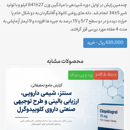
چندمین زایش در اوایل دوره شیردهی با میانگین وزن 27±641 کیلو و با تولید
شیر 5±34 انجام شد. دانه های روغنی کانولا و آفتابگردان به دو شکل خام یا
حرارت دیده و در دو سطح 5/7 یا 15 درصد به جیره ها افزوده و 9 تیمار آزمایشی به
مدت 4 هفته مورد بررسی قرار گرفتند.
630,000 ریال – خرید
محصولات مشابه
pdf & docx
ورد و پی‌دی‌اف