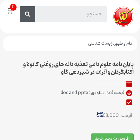
0
🛒
دام و طیور
,
زیست شناسی
پایان نامه علوم دامی تغذیه دانه های روغنی کانولا و
آفتابگردان و اثرات در شیردهی گاو
فرمت فایل دانلودی : doc and pptx
قیمت : 63,000
افزودن به سبد خرید