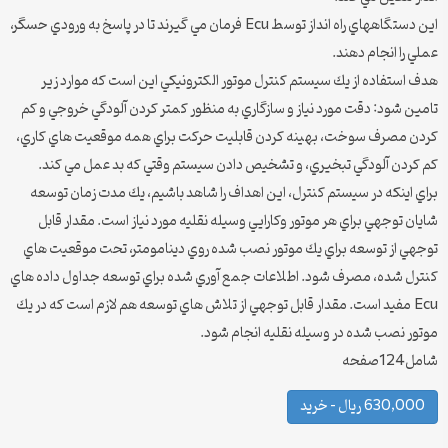
اين دستگاههاي راه انداز توسط Ecu فرمان مي گيرند تا در پاسخ به ورودي حسگر،
عملي را انجام دهند.
هدف استفاده از يك سيستم كنترل موتور الكترونيكي اين است كه موارد زير
تامين شود: دقت مورد نياز و سازگاري به منظور كمتر كردن آلودگي خروجي و كم
كردن مصرف سوخت، بهينه كردن قابليت حركت براي همه موقعيت هاي كاري،
كم كردن آلودگي تبخيري، و تشخيص دادن سيستم وقتي كه بد عمل مي كند.
براي اينكه در سيستم كنترل، اين اهداف را شاهد باشيم، يك مدت زمان توسعه
شايان توجهي براي هر موتور وكارايي وسيله نقليه مورد نياز است. مقدار قابل
توجهي از توسعه براي يك موتور نصب شده روي دينامومتر، تحت موقعيت هاي
كنترل شده، مصرف شود. اطلاعات جمع آوري شده براي توسعه جداول داده هاي
Ecu مفيد است. مقدار قابل توجهي از تلاش هاي توسعه هم لازم است كه در يك
موتور نصب شده در وسيله نقليه انجام شود.
شامل124صفحه
630,000 ریال – خرید