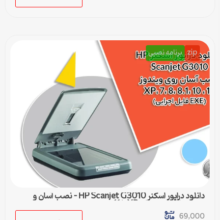
zip
برنامه نصبی
دانلود درایور اسکنر HP Scanjet G3010 – نصب آسان و
سریع برای ویندوزهای XP تا 11
69,000