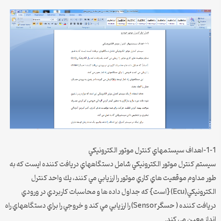
1-1-اهداف سيستمهاي كنترل موتور الكترونيكي
سيستم كنترل موتور الكترونيكي شامل دستگاههاي دريافت كننده ايست كه به
طور مداوم موقعيت هاي كاري موتور را ارزيابي مي كنند، يك واحد كنترل
الكترونيكي(Ecu) {است} كه جداول داده ها و محاسبات كاربردي در ورودي
دريافت كننده ( حسگرSensor) را ارزيابي مي كند و خروجي را براي دستگاههاي راه
انداز معين مي كند.