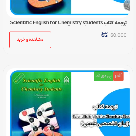
ترجمه کتاب Scientific English for Chemistry students
(زبان تخصصی شیمی) – درس 2
60,000
مشاهده و خرید
pdf
پی دی اف