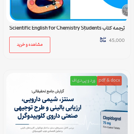
ترجمه کتاب Scientific English for Chemistry Students
(زبان تخصصی شیمی) – درس اول
45,000
مشاهده و خرید
pdf & docx
ورد و پی‌دی‌اف