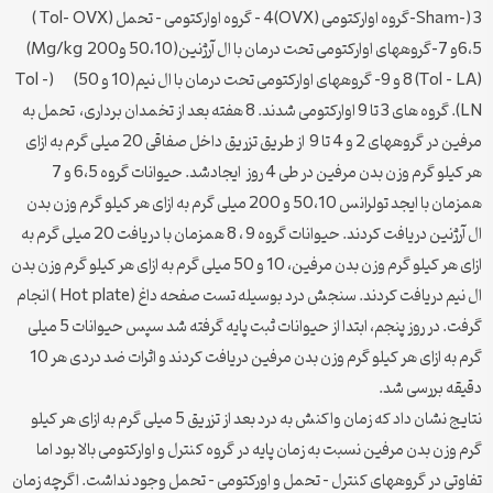
Sham-) 3-گروه اوارکتومی (OVX)4 – گروه اوارکتومی – تحمل (Tol- OVX )
6،5و 7-گروههای اوارکتومی تحت درمان با ال آرژنین(50،10 و200 Mg/kg)
(Tol – LA) 8 و 9- گروههای اوارکتومی تحت درمان با ال نیم(10 و 50) (Tol –
LN). گروه های 3 تا 9 اوارکتومی شدند. 8 هفته بعد از تخمدان برداری، تحمل به
مرفین در گروههای 2 و 4 تا 9 از طریق تزریق داخل صفاقی 20 میلی گرم به ازای
هر کیلو گرم وزن بدن مرفین در طی 4 روز ایجادشد. حیوانات گروه 6،5 و 7
همزمان با ایجد تولرانس 50،10 و 200 میلی گرم به ازای هر کیلو گرم وزن بدن
ال آرژنین دریافت کردند. حیوانات گروه 9 ، 8 همزمان با دریافت 20 میلی گرم به
ازای هر کیلو گرم وزن بدن مرفین، 10 و 50 میلی گرم به ازای هر کیلو گرم وزن بدن
ال نیم دریافت کردند. سنجش درد بوسیله تست صفحه داغ (Hot plate ) انجام
گرفت. در روز پنجم، ابتدا از حیوانات ثبت پایه گرفته شد سپس حیوانات 5 میلی
گرم به ازای هر کیلو گرم وزن بدن مرفین دریافت کردند و اثرات ضد دردی هر 10
دقیقه بررسی شد.
نتایج نشان داد که زمان واکنش به درد بعد از تزریق 5 میلی گرم به ازای هر کیلو
گرم وزن بدن مرفین نسبت به زمان پایه در گروه کنترل و اوارکتومی بالا بود اما
تفاوتی در گروههای کنترل – تحمل و اورکتومی – تحمل وجود نداشت. اگرچه زمان