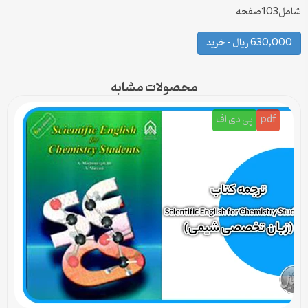
شامل103صفحه
630,000 ریال – خرید
محصولات مشابه
pdf
پی دی اف