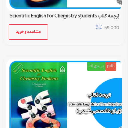
ترجمه کتاب Scientific English for Chemistry students
(زبان تخصصی شیمی) – درس 3
59,000
مشاهده و خرید
.pdf
پی دی اف