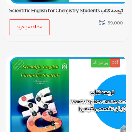
ترجمه کتاب Scientific English for Chemistry Students
(زبان تخصصی شیمی) – درس 4
59,000
مشاهده و خرید
pdf
پی دی اف