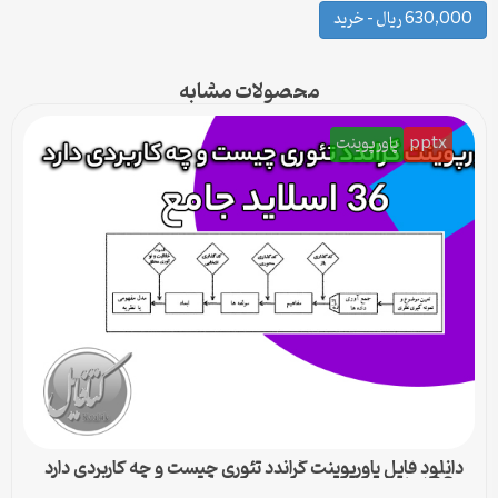
630,000 ریال – خرید
محصولات مشابه
pptx
پاورپوینت
دانلود فایل پاورپوینت گراندد تئوری چیست و چه کاربردی دارد
– 36 اسلاید جامع