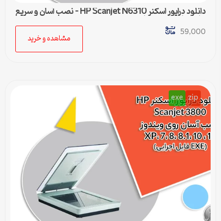
دانلود درایور اسکنر HP Scanjet N6310 – نصب آسان و سریع
برای تمامی ویندوزها
59,000
مشاهده و خرید
exe
zip