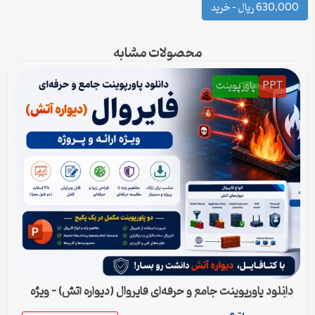
630,000 ریال – خرید
محصولات مشابه
PPT
پاورپوینت
دانلود پاورپوینت جامع و حرفه‌ای فایروال (دیواره آتش) – ویژه
ارائه و پروژه