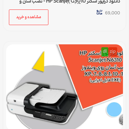
دانلود درایور اسکنر HP Scanjet G3010 – نصب آسان و
سریع برای ویندوزهای XP تا 11
69,000
مشاهده و خرید
dll
zip