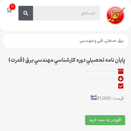
0
🛒
برق
,
صنعتی
,
فنی و مهندسی
پايان نامه تحصيلي دوره كارشناسي مهندسي برق (قدرت)
قیمت : 81,000
افزودن به سبد خرید