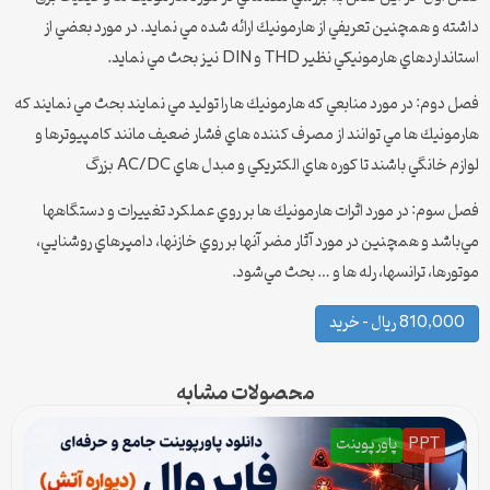
داشته و همچنين تعريفي از هارمونيك ارائه شده مي نمايد. در مورد بعضي از
استانداردهاي هارمونيكي نظير THD و DIN نيز بحث مي نمايد.
فصل دوم: در مورد منابعي كه هارمونيك ها را توليد مي نمايند بحث مي نمايند كه
هارمونيك ها مي توانند از مصرف كننده هاي فشار ضعيف مانند كامپيوترها و
لوازم خانگي باشند تا كوره هاي الكتريكي و مبدل هاي AC/DC بزرگ
فصل سوم: در مورد اثرات هارمونيك ها بر روي عملكرد تغييرات و دستگاهها
مي‌باشد و همچنين در مورد آثار مضر آنها بر روي خازنها، دامپرهاي روشنايي،
موتورها، ترانسها، رله ها و … بحث مي‌شود.
810,000 ریال – خرید
محصولات مشابه
PPT
پاورپوینت