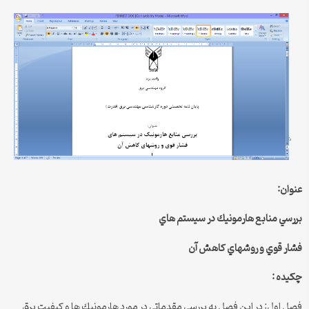
عنوان:
بررسي منابع هارمونيك در سيستم هاي
فشار قوي و روشهاي كاهش آن
چكيده :
فصل اول: در اين فصل به بررسي مقدماتي در مورد هارمونيك ها و كيفيت برق