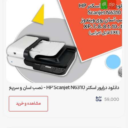
dll
zip
دانلود درایور اسکنر HP Scanjet N6310 – نصب آسان و سریع
برای تمامی ویندوزها
59,000
مشاهده و خرید