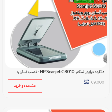
دانلود درایور اسکنر HP Scanjet G3010 – نصب آسان و
سریع برای ویندوزهای XP تا 11
69,000
مشاهده و خرید