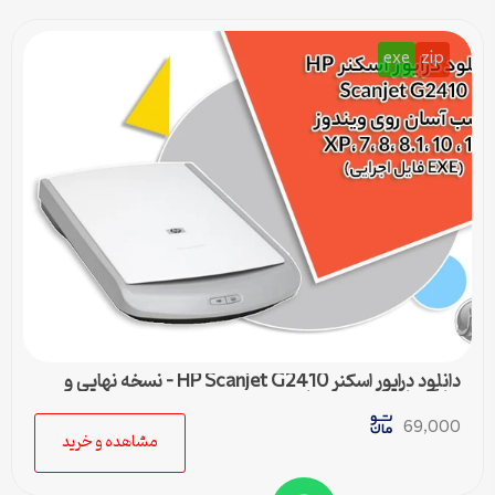
exe
zip
دانلود درایور اسکنر HP Scanjet G2410 – نسخه نهایی و
سازگار با تمام ویندوزها
69,000
مشاهده و خرید